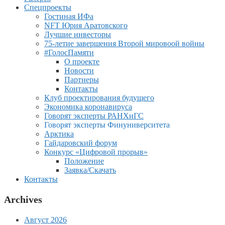
Спецпроекты
Гостиная ИФа
NFT Юрия Аратовского
Лучшие инвесторы
75-летие завершения Второй мировоой войны
#ГолосПамяти
О проекте
Новости
Партнеры
Контакты
Клуб проектирования будущего
Экономика коронавируса
Говорят эксперты РАНХиГС
Говорят эксперты Финуниверситета
Арктика
Гайдаровский форум
Конкурс «Цифровой прорыв»
Положение
Заявка/Скачать
Контакты
Archives
Август 2026