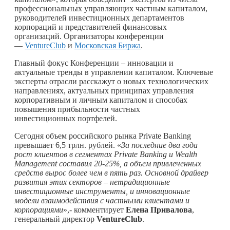
профессиональных управляющих частным капиталом,
руководителей инвестиционных департаментов
корпораций и представителей финансовых
организаций. Организаторы конференции
—
VentureClub
и
Московская Биржа
.
Главный фокус Конференции – инновации и
актуальные тренды в управлении капиталом. Ключевые
эксперты отрасли расскажут о новых технологических
направлениях, актуальных принципах управления
корпоративным и личным капиталом и способах
повышения прибыльности частных
инвестиционных портфелей.
Сегодня объем российского рынка Private Banking
превышает 6,5 трлн. рублей. «
За последние два года
рост клиентов в сегментах
Private
Banking
и
Wealth
Management
составил 20-25%, а объем привлеченных
средств вырос более чем в пять раз. Основной драйвер
развития этих секторов – нетрадиционные
инвестиционные инструменты, и инновационные
модели взаимодействия с частными клиентами и
корпорациями
»,- комментирует
Елена Привалова
,
генеральный директор
VentureClub
.