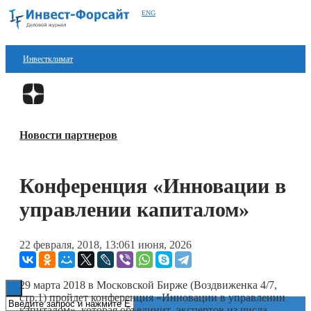
ENG
Инвестклимат
Финансы
Перейти в
Дзен
Инвестиции
Новости партнеров
Блокчейн
Стартапы
Конференция «Инновации в
Технологии
управлении капиталом»
ESG
22 февраля, 2018, 13:06
1 июня, 2026
Книги
29 марта 2018 в Московской Бирже (Воздвиженка 4/7,
стр.1) пройдет конференция «Инновации в управлении
капиталом», которая объединит экспертов из числа