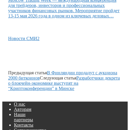
Moscow Trading Week — международная конференция
для трейдеров, инвесторов и профессиональных
участников финансовых рынков. Мероприятие пройдет
13-15 мая 2026 года в одном из ключевых деловых…
Новости СМИ2
Предыдущая статья
В Финляндии продадут с аукциона
2000 биткоинов
Следующая статья
Разработчики декрета
о блокчейн-экономике выступят на
“Криптоконференции” в Минске
О нас
Авторам
Наши
партнеры
Контакты