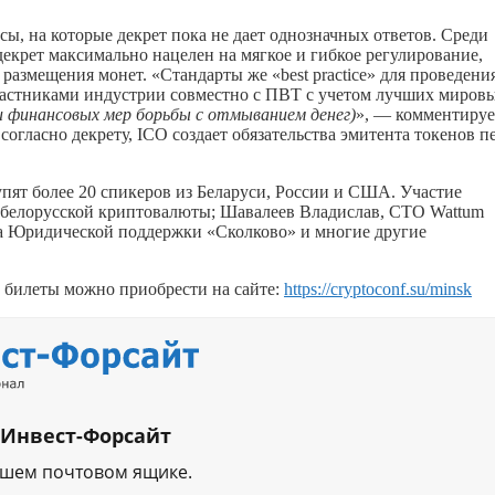
, на которые декрет пока не дает однозначных ответов. Среди
екрет максимально нацелен на мягкое и гибкое регулирование,
 размещения монет. «Стандарты же «best practice» для проведени
астниками индустрии совместно с ПВТ с учетом лучших миров
и финансовых мер борьбы с отмыванием денег)
», — комментируе
согласно декрету, ICO создает обязательства эмитента токенов п
ят более 20 спикеров из Беларуси, России и США. Участие
й белорусской криптовалюты; Шавалеев Владислав, CTO Wattum
 Юридической поддержки «Сколково» и многие другие
, билеты можно приобрести на сайте:
https://cryptoconf.su/minsk
 Инвест-Форсайт
ашем почтовом ящике.