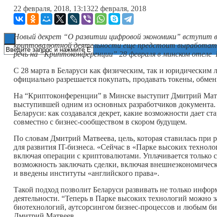
22 февраля, 2018, 13:13
22 февраля, 2018
Книги
Новый декрет “О развитии цифровой экономики” вступит в
криптовалютной деятельности еще предстоит выработать
речь на “Криптоконференции” 28 февраля в минском отеле R
С 28 марта в Беларуси как физическим, так и юридическим
официально разрешается покупать, продавать токены, обмени
На “Криптоконференции” в Минске выступит Дмитрий Матв
выступившей одним из основных разработчиков документа.
Беларуси: как создавался декрет, какие возможности дает с
совместно с бизнес-сообществом в скором будущем.
По словам Дмитрий Матвеева, цель, которая ставилась при
для развития IT-бизнеса. «Сейчас в «Парке высоких технол
включая операции с криптовалютами. Уплачивается только 
возможность заключать сделки, включая внешнеэкономическ
и введены институты «английского права».
Такой подход позволит Беларуси развивать не только инфо
деятельности. “Теперь в Парке высоких технологий можно з
биотехнологий, аутсорсингом бизнес-процессов и любым би
Дмитрий Матвеев.