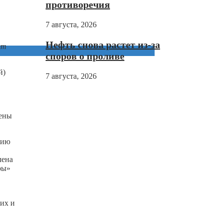
противоречия
7 августа, 2026
Нефть снова растет из-за
ет
споров о проливе
й)
7 августа, 2026
лены
цию
лена
ры»
ких и