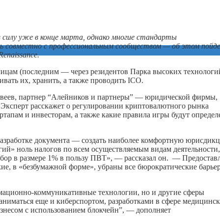
 силу уже в конце марта, однако многие стандарты
 совместно с профессиональным сообществом — об этом пойд
enaissance.
 лицам (последним — через резидентов Парка высоких технологи
вать их, хранить, а также проводить ICO.
еев, партнер “Алейников и партнеры” — юридической фирмы,
 Эксперт расскажет о регулировании криптовалютного рынка
тартапам и инвесторам, а также какие правила игры будут опреде
 разработке документа — создать наиболее комфортную юрисдик
огий» ноль налогов по всем осуществляемым видам деятельности,
сбор в размере 1% в пользу ПВТ», — рассказал он. — Предостав
ие, в «безбумажной форме», убраны все бюрократические барье
рмационно-коммуникативные технологии, но и другие сферы
аниматься еще и киберспортом, разработками в сфере медицинс
знесом с использованием блокчейн”, — дополняет