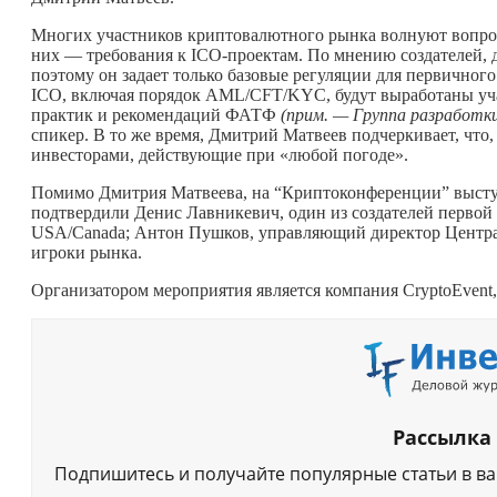
Многих участников криптовалютного рынка волнуют вопросы
них — требования к ICO-проектам. По мнению создателей, д
поэтому он задает только базовые регуляции для первичного
ICO, включая порядок AML/CFT/KYC, будут выработаны уч
практик и рекомендаций ФАТФ
(прим. — Группа разработк
спикер. В то же время, Дмитрий Матвеев подчеркивает, что, 
инвесторами, действующие при «любой погоде».
Помимо Дмитрия Матвеева, на “Криптоконференции” выступ
подтвердили Денис Лавникевич, один из создателей перво
USA/Canada; Антон Пушков, управляющий директор Центра
игроки рынка.
Организатором мероприятия является компания CryptoEvent
Рассылка
Подпишитесь и получайте популярные статьи в в