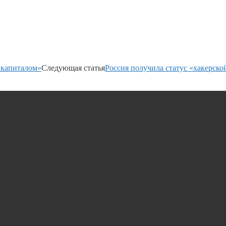
 капиталом»
Следующая статья
Россия получила статус «хакерск