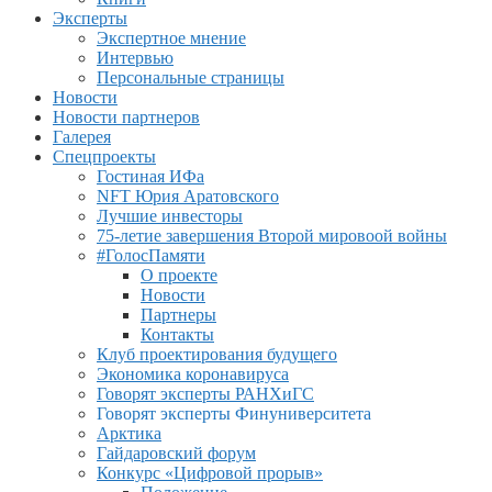
Эксперты
Экспертное мнение
Интервью
Персональные страницы
Новости
Новости партнеров
Галерея
Спецпроекты
Гостиная ИФа
NFT Юрия Аратовского
Лучшие инвесторы
75-летие завершения Второй мировоой войны
#ГолосПамяти
О проекте
Новости
Партнеры
Контакты
Клуб проектирования будущего
Экономика коронавируса
Говорят эксперты РАНХиГС
Говорят эксперты Финуниверситета
Арктика
Гайдаровский форум
Конкурс «Цифровой прорыв»