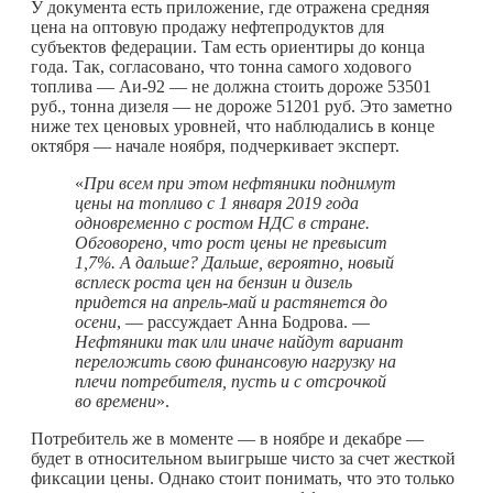
У документа есть приложение, где отражена средняя
цена на оптовую продажу нефтепродуктов для
субъектов федерации. Там есть ориентиры до конца
года. Так, согласовано, что тонна самого ходового
топлива — Аи-92 — не должна стоить дороже 53501
руб., тонна дизеля — не дороже 51201 руб. Это заметно
ниже тех ценовых уровней, что наблюдались в конце
октября — начале ноября, подчеркивает эксперт.
«
При всем при этом нефтяники поднимут
цены на топливо с 1 января 2019 года
одновременно с ростом НДС в стране.
Обговорено, что рост цены не превысит
1,7%. А дальше? Дальше, вероятно, новый
всплеск роста цен на бензин и дизель
придется на апрель-май и растянется до
осени
, — рассуждает Анна Бодрова. —
Нефтяники так или иначе найдут вариант
переложить свою финансовую нагрузку на
плечи потребителя, пусть и с отсрочкой
во времени
».
Потребитель же в моменте — в ноябре и декабре —
будет в относительном выигрыше чисто за счет жесткой
фиксации цены. Однако стоит понимать, что это только