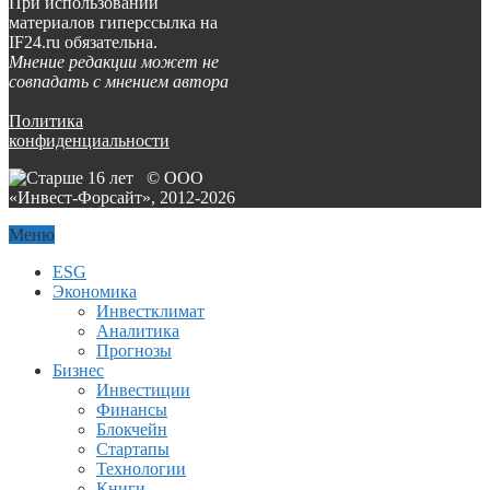
При использовании
материалов гиперссылка на
IF24.ru обязательна.
Мнение редакции может не
совпадать с мнением автора
Политика
конфиденциальности
© ООО
«Инвест-Форсайт», 2012-
2026
Меню
ESG
Экономика
Инвестклимат
Аналитика
Прогнозы
Бизнес
Инвестиции
Финансы
Блокчейн
Стартапы
Технологии
Книги