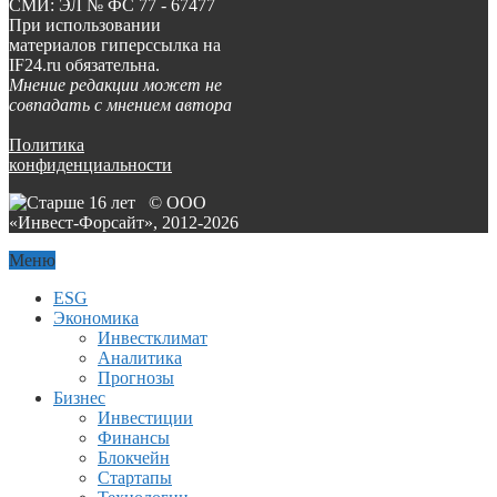
СМИ: ЭЛ № ФС 77 - 67477
При использовании
материалов гиперссылка на
IF24.ru обязательна.
Мнение редакции может не
совпадать с мнением автора
Политика
конфиденциальности
© ООО
«Инвест-Форсайт», 2012-
2026
Меню
ESG
Экономика
Инвестклимат
Аналитика
Прогнозы
Бизнес
Инвестиции
Финансы
Блокчейн
Стартапы