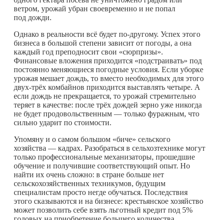
ветром, урожай убран своевременно и не попал
под дожди.
Однако в реальности всё будет по-другому. Успех этого
бизнеса в большой степени зависит от погоды, а она
каждый год преподносит свои «сюрпризы».
Финансовые вложения приходится «подстраивать» под
постоянно меняющиеся погодные условия. Если уборке
урожая мешает дождь, то вместо необходимых для этого
двух-трёх комбайнов приходится выставлять четыре. А
если дождь не прекращается, то урожай стремительно
теряет в качестве: после трёх дождей зерно уже никогда
не будет продовольственным — только фуражным, что
сильно ударит по стоимости.
Упомяну и о самом большом «биче» сельского
хозяйства — кадрах. Разобраться в сельхозтехнике могут
только профессиональные механизаторы, прошедшие
обучение и получившие соответствующий опыт. Но
найти их очень сложно: в стране больше нет
сельскохозяйственных техникумов, будущим
специалистам просто негде обучаться. Последствия
этого сказываются и на бизнесе: крестьянское хозяйство
может позволить себе взять льготный кредит под 5%
годовых на приобретение большего количества