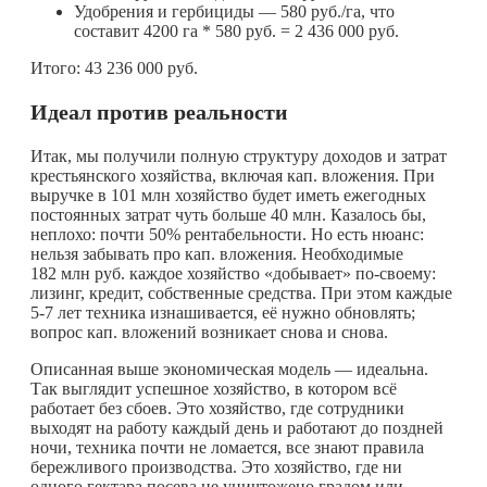
Удобрения и гербициды — 580 руб./га, что
составит 4200 га * 580 руб. = 2 436 000 руб.
Итого: 43 236 000 руб.
Идеал против реальности
Итак, мы получили полную структуру доходов и затрат
крестьянского хозяйства, включая кап. вложения. При
выручке в 101 млн хозяйство будет иметь ежегодных
постоянных затрат чуть больше 40 млн. Казалось бы,
неплохо: почти 50% рентабельности. Но есть нюанс:
нельзя забывать про кап. вложения. Необходимые
182 млн руб. каждое хозяйство «добывает» по-своему:
лизинг, кредит, собственные средства. При этом каждые
5‑7 лет техника изнашивается, её нужно обновлять;
вопрос кап. вложений возникает снова и снова.
Описанная выше экономическая модель — идеальна.
Так выглядит успешное хозяйство, в котором всё
работает без сбоев. Это хозяйство, где сотрудники
выходят на работу каждый день и работают до поздней
ночи, техника почти не ломается, все знают правила
бережливого производства. Это хозяйство, где ни
одного гектара посева не уничтожено градом или