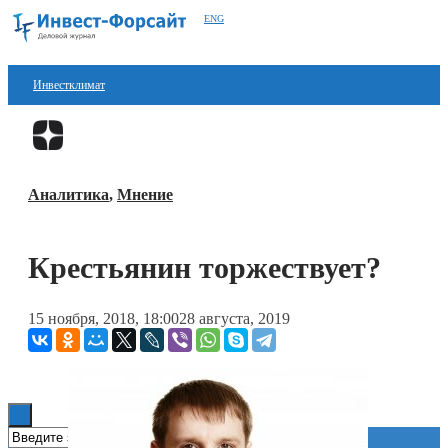
ENG
Инвестклимат
Финансы
Перейти в
Дзен
Инвестиции
Аналитика
,
Мнение
Блокчейн
Стартапы
Крестьянин торжествует?
Технологии
15 ноября, 2018, 18:00
28 августа, 2019
ESG
Книги