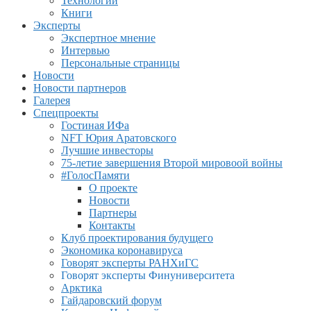
Технологии
Книги
Эксперты
Экспертное мнение
Интервью
Персональные страницы
Новости
Новости партнеров
Галерея
Спецпроекты
Гостиная ИФа
NFT Юрия Аратовского
Лучшие инвесторы
75-летие завершения Второй мировоой войны
#ГолосПамяти
О проекте
Новости
Партнеры
Контакты
Клуб проектирования будущего
Экономика коронавируса
Говорят эксперты РАНХиГС
Говорят эксперты Финуниверситета
Арктика
Гайдаровский форум