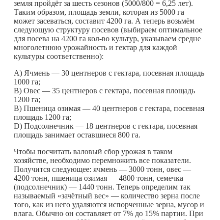
земля пройдёт за шесть сезонов (5000/800 = 6,25 лет).
Таким образом, площадь земли, которая из 5000 га
может засеваться, составит 4200 га. А теперь возьмём
следующую структуру посевов (выбираем оптимальное
для посева на 4200 га кол-во культур, указываем средне
многолетнюю урожайность и гектар для каждой
культуры соответственно):
A) Ячмень — 30 центнеров с гектара, посевная площадь
1000 га;
B) Овес — 35 центнеров с гектара, посевная площадь
1200 га;
B) Пшеница озимая — 40 центнеров с гектара, посевная
площадь 1200 га;
D) Подсолнечник — 18 центнеров с гектара, посевная
площадь занимает оставшиеся 800 га.
Чтобы посчитать валовый сбор урожая в таком
хозяйстве, необходимо перемножить все показатели.
Получится следующее: ячмень — 3000 тонн, овес —
4200 тонн, пшеница озимая — 4800 тонн, семечка
(подсолнечник) — 1440 тонн. Теперь определим так
называемый «зачётный вес» — количество зерна после
того, как из него удаляются испорченные зерна, мусор и
влага. Обычно он составляет от 7% до 15% партии. При