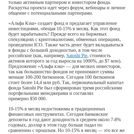
только активным партнером и инвестором фонда.
Раскрутка проекта идет через форум, вебинары и личное
общение с потенциальными партнерами.
«Альфа Кэш» создает фонд и предлагает управление
инвестициями, обещая 10-15% в месяц. Как этот фонд
будет зарабатывать? Прежде всего на биржевых
спекуляциях с криптовалютами, обменных операциях,
проведении ICO. Также часть денег будет вкладываться
в фонды с большой доходностью, в том числе
российские (как, например,
Satoshi Pie
, стоимость
активов которого за год выросла на 1000%, до $7 млн).
Предложение «Альфа кэш» — для мелких инвесторов,
так как большинство фондов не принимают суммы
меньше 100-200 биткоинов. Сегодня 100 биткоинов
стоит более 14,4 млн руб. Так, первоначальный капитал
фонда Satoshi Pie был сформирован тремя российскими
портфельными менеджерами и составлял
примерно $50 000.
10-15% в месяц недостижимы в традиционных
финансовых инструментах. Сегодня банковские
депозиты в год дают доходность в среднем около 7-8%
годовых, доллар в этом году больше падал по
сравнению с прошлым. Но 10-15% в месяц — это все же