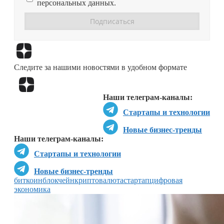
персональных данных.
Перейти в
Дзен
Следите за нашими новостями в удобном формате
Перейти в
Дзен
Наши телеграм-каналы:
Стартапы и технологии
Новые бизнес-тренды
Наши телеграм-каналы:
Стартапы и технологии
Новые бизнес-тренды
биткоин
блокчейн
криптовалюта
стартап
цифровая
экономика