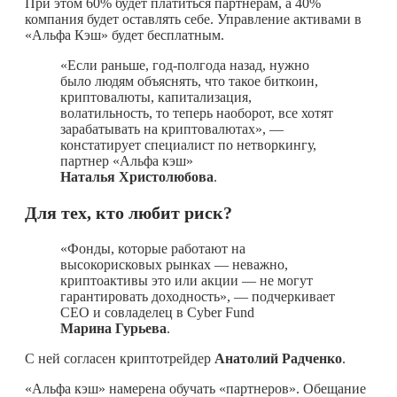
При этом 60% будет платиться партнерам, а 40%
компания будет оставлять себе. Управление активами в
«Альфа Кэш» будет бесплатным.
«Если раньше, год-полгода назад, нужно
было людям объяснять, что такое биткоин,
криптовалюты, капитализация,
волатильность, то теперь наоборот, все хотят
зарабатывать на криптовалютах», —
констатирует специалист по нетворкингу,
партнер «Альфа кэш»
Наталья Христолюбова
.
Для тех, кто любит риск?
«Фонды, которые работают на
высокорисковых рынках — неважно,
криптоактивы это или акции — не могут
гарантировать доходность», — подчеркивает
CEO и совладелец в Cyber Fund
Марина Гурьева
.
С ней согласен криптотрейдер
Анатолий Радченко
.
«Альфа кэш» намерена обучать «партнеров». Обещание