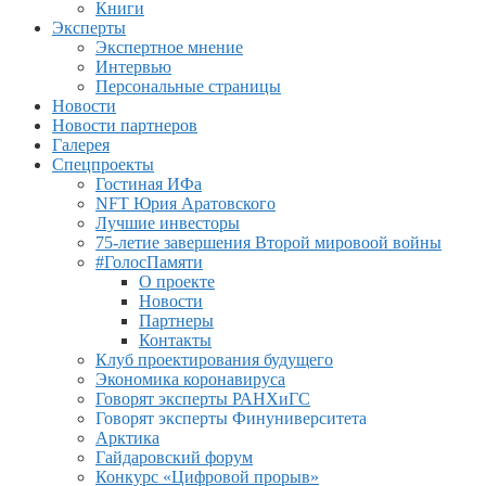
Книги
Эксперты
Экспертное мнение
Интервью
Персональные страницы
Новости
Новости партнеров
Галерея
Спецпроекты
Гостиная ИФа
NFT Юрия Аратовского
Лучшие инвесторы
75-летие завершения Второй мировоой войны
#ГолосПамяти
О проекте
Новости
Партнеры
Контакты
Клуб проектирования будущего
Экономика коронавируса
Говорят эксперты РАНХиГС
Говорят эксперты Финуниверситета
Арктика
Гайдаровский форум
Конкурс «Цифровой прорыв»