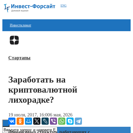
ENG
Инвестклимат
Финансы
Перейти в
Дзен
Инвестиции
Стартапы
Блокчейн
Стартапы
Заработать на
Технологии
криптовалютной
ESG
лихорадке?
Книги
19 июля, 2017, 16:00
6 мая, 2026
Финансовых структур, работающих с