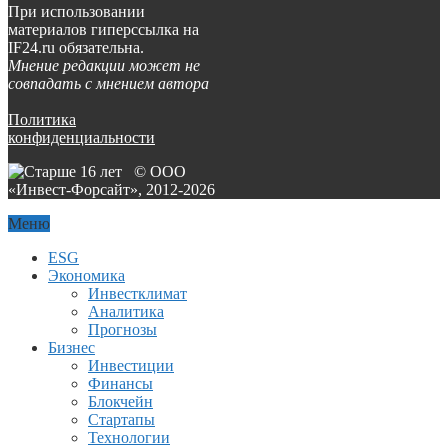
При использовании
материалов гиперссылка на
IF24.ru обязательна.
Мнение редакции может не
совпадать с мнением автора
Политика
конфиденциальности
© ООО
«Инвест-Форсайт», 2012-
2026
Меню
ESG
Экономика
Инвестклимат
Аналитика
Прогнозы
Бизнес
Инвестиции
Финансы
Блокчейн
Стартапы
Технологии