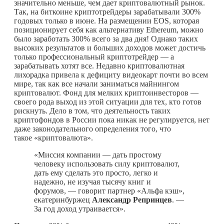
значительно меньше, чем дает криптовалютный рынок.
Так, на биткоине криптотрейдеры зарабатывали 300%
годовых только в июне. На размещении EOS, которая
позиционирует себя как альтернативу Ethereum, можно
было заработать 300% всего за два дня! Однако таких
высоких результатов и больших доходов может достичь
только профессиональный криптотрейдер — а
зарабатывать хотят все. Недавно криптовалютная
лихорадка привела к дефициту видеокарт почти во всем
мире, так как все начали заниматься майнингом
криптовалют. Фонд для мелких криптоинвесторов —
своего рода выход из этой ситуации для тех, кто готов
рискнуть. Дело в том, что деятельность таких
криптофондов в России пока никак не регулируется, нет
даже законодательного определения того, что
такое «криптовалюта».
«Миссия компании — дать простому
человеку использовать силу криптовалют,
дать ему сделать это просто, легко и
надежно, не изучая тысячу книг и
форумов, — говорит партнер «Альфа кэш»,
екатеринбуржец
Александр Репринцев
. —
За год доход утраивается».