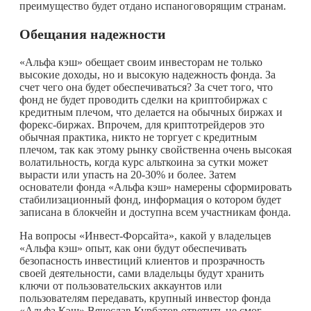
преимущество будет отдано испаноговорящим странам.
Обещания надежности
«Альфа кэш» обещает своим инвесторам не только
высокие доходы, но и высокую надежность фонда. За
счет чего она будет обеспечиваться? За счет того, что
фонд не будет проводить сделки на криптобиржах с
кредитным плечом, что делается на обычных биржах и
форекс-биржах. Впрочем, для криптотрейдеров это
обычная практика, никто не торгует с кредитным
плечом, так как этому рынку свойственна очень высокая
волатильность, когда курс альткоина за сутки может
вырасти или упасть на 20-30% и более. Затем
основатели фонда «Альфа кэш» намерены сформировать
стабилизационный фонд, информация о котором будет
записана в блокчейн и доступна всем участникам фонда.
На вопросы «Инвест-Форсайта», какой у владельцев
«Альфа кэш» опыт, как они будут обеспечивать
безопасность инвестиций клиентов и прозрачность
своей деятельности, сами владельцы будут хранить
ключи от пользовательских аккаунтов или
пользователям передавать, крупный инвестор фонда
«Альфа Кэш» Вячеслав Курбатов ответить не смог.