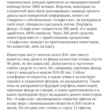
сверхвысоких доходов привлекло на предварительный
вебинар более 1800 человек. Впрочем, некоторые из
слушателей явно были разочарованы: команда проекта
давала мало конкретной информации, ничего не
говорила о собственниках «Альфа кэш», не раскрывала
свой опыт, обещая все рассказать потом. Портфель
фонда «Альфа кэш» создается на 360 дней, его задача
заработать 200% прибыли. Через 360 дней средства
инвесторов вместе с заработанными процентами
«Альфа кэш» выведет на криптокошельки инвесторов,
без комиссий, либо на карту.
Инвесторы могут вносить всего $10, они смогут
вывести свои деньги из фонда полностью только спустя
90 дней, но без комиссий. Допускается и частичное
снятие средств со счета. Но, например, партнеры фонда
смогут выводить в неделю $10-20 тыс. Сейчас
платформа тестируется, и какая сумма в целом будет
принята в управление фондом, не раскрывается. Также
пока не раскрывается будущий портфель инвестиций,
партнеры фонда не говорят, в какие криптовалюты и в
каких пропорциях будут вкладывать деньги инвесторов.
Но «Альфа кэш» запланировала открытие офисов по
всему миру с минимальным оборотом в $50 тысяч в
месяц. На сегодня уже готовы к старту 12 офисов,