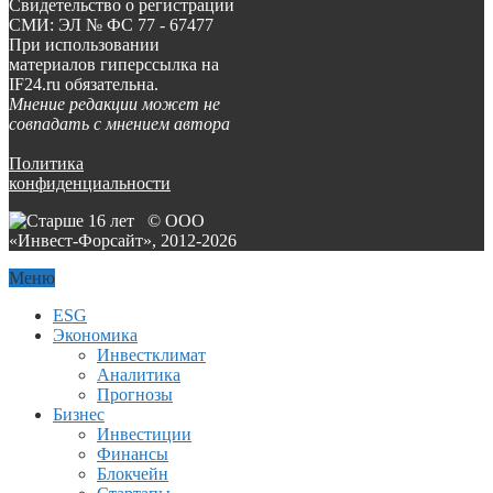
Свидетельство о регистрации
СМИ: ЭЛ № ФС 77 - 67477
При использовании
материалов гиперссылка на
IF24.ru обязательна.
Мнение редакции может не
совпадать с мнением автора
Политика
конфиденциальности
© ООО
«Инвест-Форсайт», 2012-
2026
Меню
ESG
Экономика
Инвестклимат
Аналитика
Прогнозы
Бизнес
Инвестиции
Финансы
Блокчейн