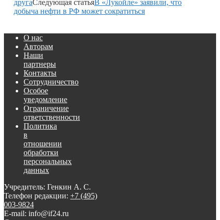
друга
Следующая статья
В «Лукойле» заявили, что
добыча нефти в РФ может сократиться
О нас
Авторам
Наши
партнеры
Контакты
Сотрудничество
Особое
уведомление
Ограничение
ответственности
Политика
в
отношении
обработки
персональных
данных
Учредитель: Генкин А. С.
Телефон редакции:
+7 (495)
003-9824
E-mail: info@if24.ru