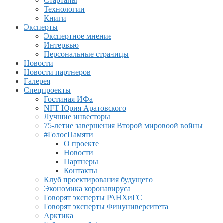
Стартапы
Технологии
Книги
Эксперты
Экспертное мнение
Интервью
Персональные страницы
Новости
Новости партнеров
Галерея
Спецпроекты
Гостиная ИФа
NFT Юрия Аратовского
Лучшие инвесторы
75-летие завершения Второй мировоой войны
#ГолосПамяти
О проекте
Новости
Партнеры
Контакты
Клуб проектирования будущего
Экономика коронавируса
Говорят эксперты РАНХиГС
Говорят эксперты Финуниверситета
Арктика