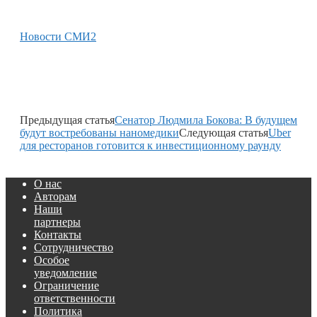
Новости СМИ2
Предыдущая статья
Сенатор Людмила Бокова: В будущем
будут востребованы наномедики
Следующая статья
Uber
для ресторанов готовится к инвестиционному раунду
О нас
Авторам
Наши
партнеры
Контакты
Сотрудничество
Особое
уведомление
Ограничение
ответственности
Политика