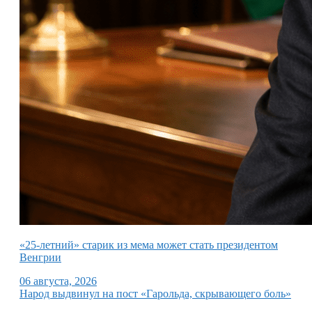
«25-летний» старик из мема может стать президентом
Венгрии
06 августа, 2026
Народ выдвинул на пост «Гарольда, скрывающего боль»