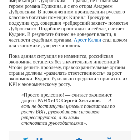
американца с Дубровским — правда, не с главным
героем романа Пушкина, а с его отцом Андреем
Дубровским. В неоконченном произведении русского
классика богатый помещик Кирилл Троекуров,
подкупив суд, совершил «рейдерский захват» поместья
Дубровского. Подобное происходит и сейчас, считает
Кудрин. В результате бизнес не доверяет власти, в
частности судебным органам.
Арест Калви
стал шоком
для экономики, уверен чиновник.
Пока данная ситуация не изменится, российская
экономика останется без значительных инвестиций.
Чтобы решить проблему, правоохранительные органы
страны должны «разделять ответственность» за рост
экономики. Кудрин буквально предложил привязать их
KPI к экономическому росту.
«Просто прелестно! — считает экономист,
доцент РАНХиГС
Сергей Хестанов
. —
А
если не достигнуты целевые показатели по
росту ВВП, руководители силовиков
репрессируются, а их замы
становятся руководителя
ми».