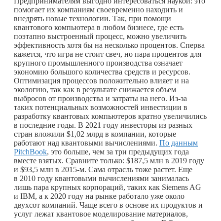
Предпринимателям выгодно интересоваться наукой: это
помогает их компаниям своевременно находить и
внедрять новые технологии. Так, при помощи
квантового компьютера в любом бизнесе, где есть
поэтапно выстроенный процесс, можно увеличить
эффективность хотя бы на несколько процентов. Сперва
кажется, что игра не стоит свеч, но пара процентов для
крупного промышленного производства означает
экономию большого количества средств и ресурсов.
Оптимизация процессов положительно влияет и на
экологию, так как в результате снижается объем
выбросов от производства и затраты на него. Из-за
таких потенциальных возможностей инвестиции в
разработку квантовых компьютеров кратно увеличились
в последние годы. В 2021 году инвесторы из разных
стран вложили $1,02 млрд в компании, которые
работают над квантовыми вычислениями.
По данным
PitchBook
, это больше, чем за три предыдущих года
вместе взятых. Сравните только: $187,5 млн в 2019 году
и $93,5 млн в 2015‑м. Сама отрасль тоже растет. Еще
в 2010 году квантовыми вычислениями занималась
лишь пара крупных корпораций, таких как Siemens AG
и IBM, а к 2020 году на рынке работало уже около
двухсот компаний. Чаще всего в основе их продуктов и
услуг лежат квантовое моделирование материалов,