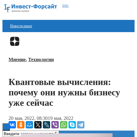
ENG
Инвестклимат
Финансы
Перейти в
Дзен
Инвестиции
Мнение
,
Технологии
Блокчейн
Стартапы
Квантовые вычисления:
Технологии
почему они нужны бизнесу
ESG
уже сейчас
Книги
20 мая, 2022, 08:30
19 мая, 2022