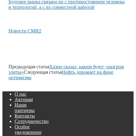
Будущее рынка связано не с противостоянием человека
и технологий, а с их совместной работой
Новости СМИ2
Предыдущая статья
Хазин сказал, каким будет «разгром
элиты»
Следующая статья
Нефть дорожает на фоне
оптимизма
О нас
Авторам
Наши
партнеры
Контакты
Сотрудничество
Особое
уведомление