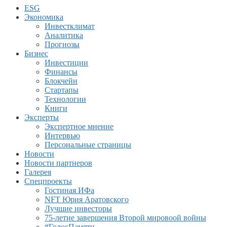
ESG
Экономика
Инвестклимат
Аналитика
Прогнозы
Бизнес
Инвестиции
Финансы
Блокчейн
Стартапы
Технологии
Книги
Эксперты
Экспертное мнение
Интервью
Персональные страницы
Новости
Новости партнеров
Галерея
Спецпроекты
Гостиная ИФа
NFT Юрия Аратовского
Лучшие инвесторы
75-летие завершения Второй мировоой войны
#ГолосПамяти