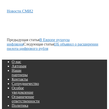
Новости СМИ2
Предыдущая статья
В Европе рухнула
инфляция
Следующая статья
ЦБ объявил о расширении
пилота цифрового рубля
О нас
Авторам
Наши
партнеры
Контакты
Сотрудничество
Особое
уведомление
Ограничение
ответственности
Политика