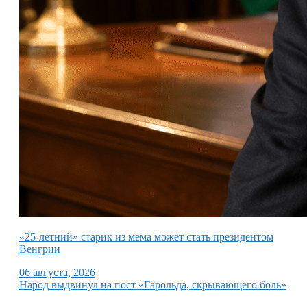
«25-летний» старик из мема может стать президентом
Венгрии
06 августа, 2026
Народ выдвинул на пост «Гарольда, скрывающего боль»