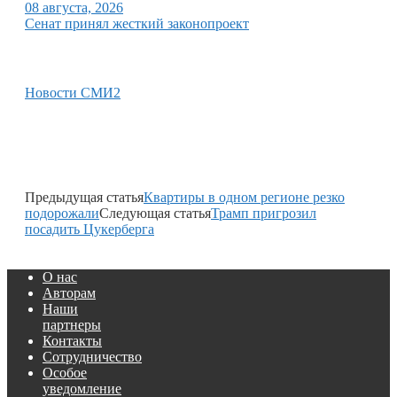
08 августа, 2026
Сенат принял жесткий законопроект
Новости СМИ2
Предыдущая статья
Квартиры в одном регионе резко
подорожали
Следующая статья
Трамп пригрозил
посадить Цукерберга
О нас
Авторам
Наши
партнеры
Контакты
Сотрудничество
Особое
уведомление