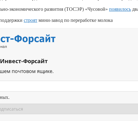
льно-экономического развития (ТОСЭР) «Чусовой»
появилось
дв
споддержки
строят
мини-завод по переработке молока
 Инвест-Форсайт
ашем почтовом ящике.
нных.
Перейти в