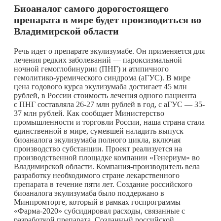
Биоаналог самого дорогостоящего
препарата в мире будет производиться во
Владимирской области
Речь идет о препарате экулизумабе. Он применяется для
лечения редких заболеваний — пароксизмальной
ночной гемоглобинурии (ПНГ) и атипичного
гемолитико-уремического синдрома (аГУС). В мире
цена годового курса экулизумаба достигает 45 млн
рублей, в России стоимость лечения одного пациента
с ПНГ составляла 26-27 млн рублей в год, с аГУС — 35-
37 млн рублей. Как сообщает Министерство
промышленности и торговли России, наша страна стала
единственной в мире, сумевшей наладить выпуск
биоаналога экулизумаба полного цикла, включая
производство субстанции. Проект реализуется на
производственной площадке компании «Генериум» во
Владимирской области. Компания-производитель вела
разработку необходимого стране лекарственного
препарата в течение пяти лет. Создание российского
биоаналога экулизумаба было поддержано в
Минпромторге, который в рамках госпрограммы
«Фарма-2020» субсидировал расходы, связанные с
разработкой препарата. Созданный российской