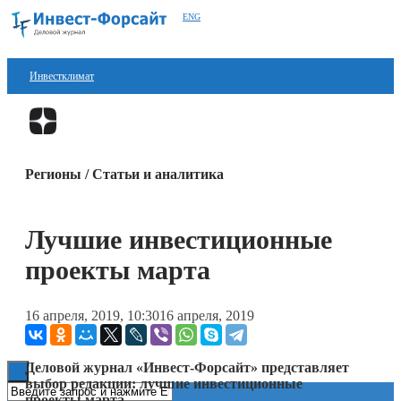
ENG
Инвестклимат
Финансы
Перейти в
Дзен
Инвестиции
Регионы / Статьи и аналитика
Блокчейн
Стартапы
Лучшие инвестиционные
Технологии
проекты марта
ESG
16 апреля, 2019, 10:30
16 апреля, 2019
Книги
Деловой журнал «Инвест-Форсайт» представляет
выбор редакции: лучшие инвестиционные
проекты марта.