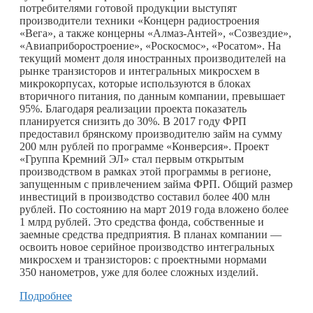
потребителями готовой продукции выступят
производители техники «Концерн радиостроения
«Вега», а также концерны «Алмаз-Антей», «Созвездие»,
«Авиаприборостроение», «Роскосмос», «Росатом». На
текущий момент доля иностранных производителей на
рынке транзисторов и интегральных микросхем в
микрокорпусах, которые используются в блоках
вторичного питания, по данным компании, превышает
95%. Благодаря реализации проекта показатель
планируется снизить до 30%. В 2017 году ФРП
предоставил брянскому производителю займ на сумму
200 млн рублей по программе «Конверсия». Проект
«Группа Кремний ЭЛ» стал первым открытым
производством в рамках этой программы в регионе,
запущенным с привлечением займа ФРП. Общий размер
инвестиций в производство составил более 400 млн
рублей. По состоянию на март 2019 года вложено более
1 млрд рублей. Это средства фонда, собственные и
заемные средства предприятия. В планах компании —
освоить новое серийное производство интегральных
микросхем и транзисторов: с проектными нормами
350 нанометров, уже для более сложных изделий.
Подробнее