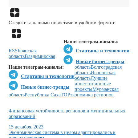
Перейти в
Дзен
Следите за нашими новостями в удобном формате
Перейти в
Дзен
Наши телеграм-каналы:
RSS
Брянская
Стартапы и технологии
область
Владимирская
Новые бизнес-тренды
Наши телеграм-каналы:
область
Волгоградская
область
Ивановская
Стартапы и технологии
область
Лучшие
инвестиционные
Новые бизнес-тренды
проекты
Мурманская
область
Республика Саха
ТОР
экономика регионов
Финансовая устойчивость регионов и муниципальных
образований
15 декабря, 2023
Экономическая система в целом адаптировались к
новым условиям