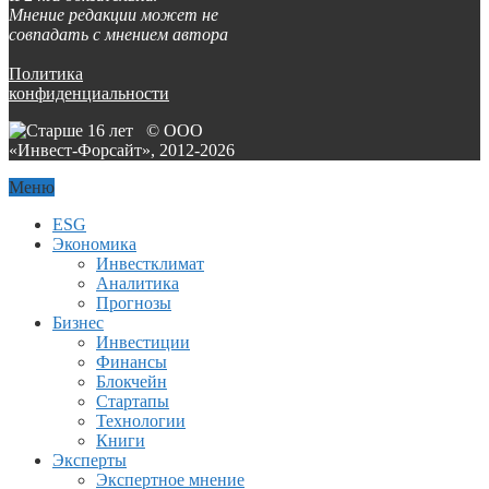
Мнение редакции может не
совпадать с мнением автора
Политика
конфиденциальности
© ООО
«Инвест-Форсайт», 2012-
2026
Меню
ESG
Экономика
Инвестклимат
Аналитика
Прогнозы
Бизнес
Инвестиции
Финансы
Блокчейн
Стартапы
Технологии
Книги
Эксперты
Экспертное мнение