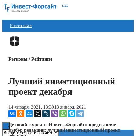
ENG
Инвестклимат
Финансы
Перейти в
Дзен
Инвестиции
Регионы / Рейтинги
Блокчейн
Стартапы
Лучший инвестиционный
Технологии
проект декабря
ESG
14 января, 2021, 13:30
13 января, 2021
Книги
Деловой журнал «Инвест-Форсайт» представляет
выбор редакции: лучший инвестиционный проект
декабря.