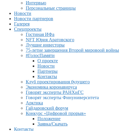
Интервью
Персональные страницы
Новости
Новости партнеров
Галерея
Спецпроекты
Гостиная ИФа
NFT Юрия Аратовского
Лучшие инвесторы
75-летие завершения Второй мировоой войны
#ГолосПамяти
О проекте
Новости
Партнеры
Контакты
Клуб проектирования будущего
Экономика коронавируса
Говорят эксперты РАНХиГС
Говорят эксперты Финуниверситета
Арктика
Гайдаровский форум
Конкурс «Цифровой прорыв»
Положение
Заявка/Скачать
Контакты