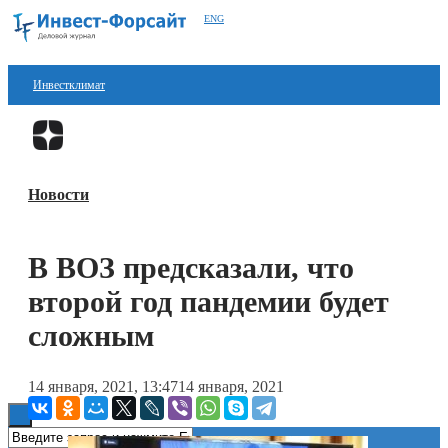
ENG
Инвестклимат
Финансы
Перейти в
Дзен
Инвестиции
Новости
Блокчейн
Стартапы
В ВОЗ предсказали, что
Технологии
второй год пандемии будет
ESG
сложным
Книги
14 января, 2021, 13:47
14 января, 2021