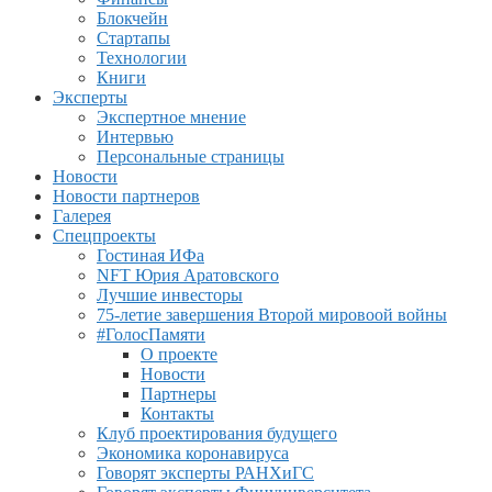
Блокчейн
Стартапы
Технологии
Книги
Эксперты
Экспертное мнение
Интервью
Персональные страницы
Новости
Новости партнеров
Галерея
Спецпроекты
Гостиная ИФа
NFT Юрия Аратовского
Лучшие инвесторы
75-летие завершения Второй мировоой войны
#ГолосПамяти
О проекте
Новости
Партнеры
Контакты
Клуб проектирования будущего
Экономика коронавируса
Говорят эксперты РАНХиГС