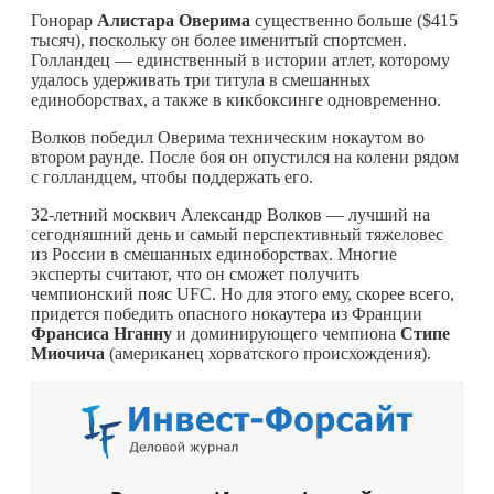
Гонорар
Алистара Оверима
существенно больше ($415
тысяч), поскольку он более именитый спортсмен.
Голландец — единственный в истории атлет, которому
удалось удерживать три титула в смешанных
единоборствах, а также в кикбоксинге одновременно.
Волков победил Оверима техническим нокаутом во
втором раунде. После боя он опустился на колени рядом
с голландцем, чтобы поддержать его.
32-летний москвич Александр Волков — лучший на
сегодняшний день и самый перспективный тяжеловес
из России в смешанных единоборствах. Многие
эксперты считают, что он сможет получить
чемпионский пояс UFC. Но для этого ему, скорее всего,
придется победить опасного нокаутера из Франции
Франсиса Нганну
и доминирующего чемпиона
Стипе
Миочича
(американец хорватского происхождения).