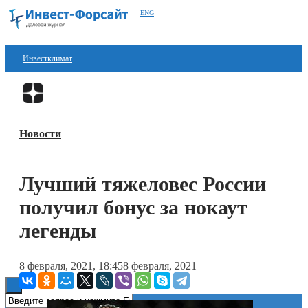
ENG
Инвестклимат
Финансы
Перейти в
Дзен
Инвестиции
Новости
Блокчейн
Стартапы
Лучший тяжеловес России
Технологии
получил бонус за нокаут
ESG
легенды
Книги
8 февраля, 2021, 18:45
8 февраля, 2021