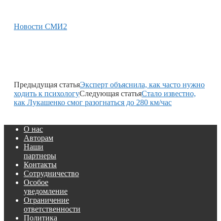
Новости СМИ2
Предыдущая статья
Эксперт объяснила, как часто нужно
ходить к психологу
Следующая статья
Стало известно,
как Лукашенко смог разогнаться до 280 км/час
О нас
Авторам
Наши
партнеры
Контакты
Сотрудничество
Особое
уведомление
Ограничение
ответственности
Политика