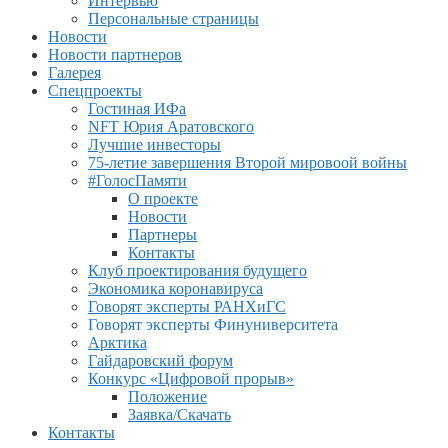
Интервью
Персональные страницы
Новости
Новости партнеров
Галерея
Спецпроекты
Гостиная ИФа
NFT Юрия Аратовского
Лучшие инвесторы
75-летие завершения Второй мировоой войны
#ГолосПамяти
О проекте
Новости
Партнеры
Контакты
Клуб проектирования будущего
Экономика коронавируса
Говорят эксперты РАНХиГС
Говорят эксперты Финуниверситета
Арктика
Гайдаровский форум
Конкурс «Цифровой прорыв»
Положение
Заявка/Скачать
Контакты