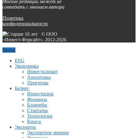
Мнение редакции может не
совпадать с мнением автора
Политика
конфиденциальности
© ООО
«Инвест-Форсайт», 2012-
2026
Меню
ESG
Экономика
Инвестклимат
Аналитика
Прогнозы
Бизнес
Инвестиции
Финансы
Блокчейн
Стартапы
Технологии
Книги
Эксперты
Экспертное мнение