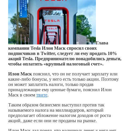
Глава
компании Tesla Илон Маск спросил своих
подписчиков в Twitter, следует ли ему продать 10%
акций Tesla. Предпринимателю понадобились деньги,
чтобы оплатить «крупный налоговый счет».
Илон Маск
пояснил, что он не получает зарплату или
какие-либо
бонусы, у него есть только акции. Поэтому
он может заплатить налоги, только продав
принадлежащие ему ценные бумаги, пояснил Илон
Маск в своем
твите
.
Таким образом бизнесмен выступил против так
называемого налога на миллиардеров, который
предполагает обложение налогом доходов от роста
акций, даже если они не проданы на рынке.
Илон Маск дал понял, что наличных денег у него нет,