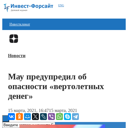
ENG
Инвестклимат
Финансы
Перейти в
Дзен
Инвестиции
Новости
Блокчейн
Стартапы
Мау предупредил об
Технологии
опасности «вертолетных
ESG
денег»
Книги
15 марта, 2021, 16:47
15 марта, 2021