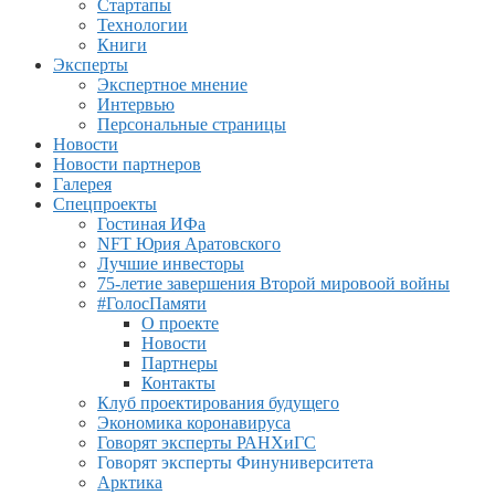
Стартапы
Технологии
Книги
Эксперты
Экспертное мнение
Интервью
Персональные страницы
Новости
Новости партнеров
Галерея
Спецпроекты
Гостиная ИФа
NFT Юрия Аратовского
Лучшие инвесторы
75-летие завершения Второй мировоой войны
#ГолосПамяти
О проекте
Новости
Партнеры
Контакты
Клуб проектирования будущего
Экономика коронавируса
Говорят эксперты РАНХиГС
Говорят эксперты Финуниверситета
Арктика