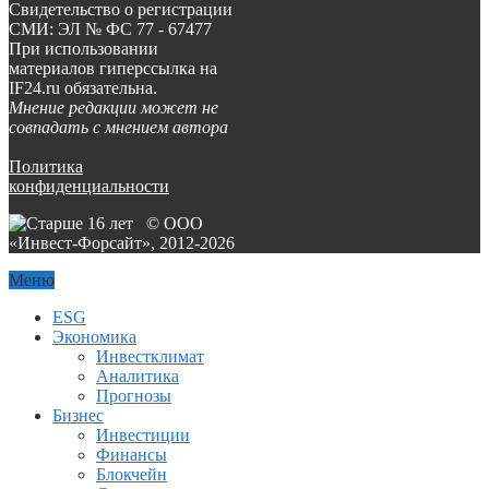
Свидетельство о регистрации
СМИ: ЭЛ № ФС 77 - 67477
При использовании
материалов гиперссылка на
IF24.ru обязательна.
Мнение редакции может не
совпадать с мнением автора
Политика
конфиденциальности
© ООО
«Инвест-Форсайт», 2012-
2026
Меню
ESG
Экономика
Инвестклимат
Аналитика
Прогнозы
Бизнес
Инвестиции
Финансы
Блокчейн