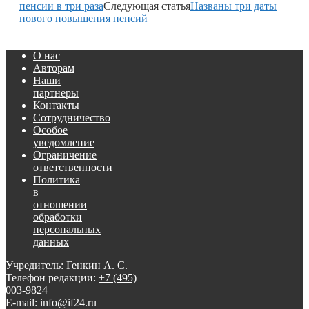
пенсии в три раза
Следующая статья
Названы три даты
нового повышения пенсий
О нас
Авторам
Наши
партнеры
Контакты
Сотрудничество
Особое
уведомление
Ограничение
ответственности
Политика
в
отношении
обработки
персональных
данных
Учредитель: Генкин А. С.
Телефон редакции:
+7 (495)
003-9824
E-mail: info@if24.ru