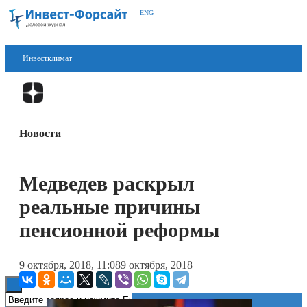
ENG
Инвестклимат
Финансы
Перейти в
Дзен
Инвестиции
Новости
Блокчейн
Стартапы
Медведев раскрыл
Технологии
реальные причины
ESG
пенсионной реформы
Книги
9 октября, 2018, 11:08
9 октября, 2018