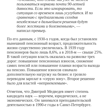
пользоваться нормами почти 90-летней
давности. Если это игнорировать, то
ситуация со временем лишь усугубится. И по
сравнению с предлагаемыми сегодня
неизбежные в дальнейшем решения будут
более жесткими и болезненными
», —
написал премьер.
По его данным, с 1930-х годов, когда был установлен
нынешний пенсионный возраст, продолжительность
жизни существенно увеличилась. В 1939 году
пенсионеров было лишь 8,6%, а в 2018-м — свыше 25%.
В такой ситуации власть оказалась на развилке трех
дорог: повышение пенсионных взносов, снижение
самих пенсий или повышение планки возраста выхода
на пенсию. Повышение взносов означало
дополнительную нагрузку на бизнес и грозило
переводом зарплат в «серую зону». Второе решение
было для властей «неприемлемым».
Отметим, что Дмитрий Медведев имеет степень
кандидата наук — впрочем, юридических, а не
экономических. Он занимался преподавательской
деятельностью в 1990-е годы в Санкт-Петербурге.