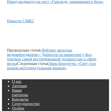
Народ выдвинул на пост «Гарольда, скрывающего боль»
Новости СМИ2
Предыдущая статья
«Рейтинг молодых
медиаменеджеров»: Директор по маркетингу был
признан самой востребованной должностью в сфере
медиа
Следующая статья
Эрик Бенедетти: «Свет стал
новым интеллектуальным языком»
О нас
Авторам
Наши
партнеры
Контакты
Сотрудничество
Особое