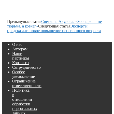
Предыдущая статья
Светлана Акулова: «Зоопарк — не
тюрьма, а ковчег»
Следующая статья
Эксперты
предсказали новое повышение пенсионного возраста
О нас
Авторам
Наши
партнеры
Контакты
Сотрудничество
Особое
уведомление
Ограничение
ответственности
Политика
в
отношении
обработки
персональных
данных