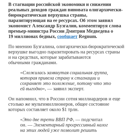
В стагнации российской экономики и снижении
реальных доходов граждан виновата олигархически-
бюрократическая верхушка страны,
паразитирующая на ее ресурсах. Об этом заявил
экономист Александр Бузгалин, комментируя слова
премьер-министра России Дмитрия Медведева о
19 миллионах бедных,
сообщает
R
egnum
.
По мнению Бузгалина, олигархически-бюрократической
верхушке выгодно паразитировать на ресурсах страны
и на средствах, которые зарабатываются
обычными гражданами.
«
Сложилась замкнутая социальная группа,
которая привела страну к стагнации и
сохраняет это положение, потому что это
ей выгодно
», — заявил эксперт.
Он напомнил, что в России сотня миллиардеров и еще
столько же мультимиллионеров, общее состояние
которых составляет около $1 трлн.
«
Это две трети ВВП РФ
, — подсчитал
он. —
Элементарный прогрессивный налог
на этих людей уже позволит решить