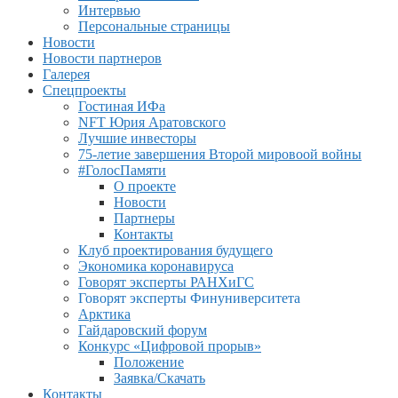
Интервью
Персональные страницы
Новости
Новости партнеров
Галерея
Спецпроекты
Гостиная ИФа
NFT Юрия Аратовского
Лучшие инвесторы
75-летие завершения Второй мировоой войны
#ГолосПамяти
О проекте
Новости
Партнеры
Контакты
Клуб проектирования будущего
Экономика коронавируса
Говорят эксперты РАНХиГС
Говорят эксперты Финуниверситета
Арктика
Гайдаровский форум
Конкурс «Цифровой прорыв»
Положение
Заявка/Скачать
Контакты