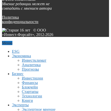
Мнение редакции может не
совпадать с мнением автора
Политика
конфиденциальности
© ООО
«Инвест-Форсайт», 2012-
2026
Меню
ESG
Экономика
Инвестклимат
Аналитика
Прогнозы
Бизнес
Инвестиции
Финансы
Блокчейн
Стартапы
Технологии
Книги
Эксперты
Экспертное мнение