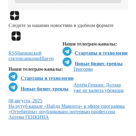
Перейти в
Дзен
Следите за нашими новостями в удобном формате
Перейти в
Дзен
Наши телеграм-каналы:
RSS
банковский
Стартапы и технологии
сектор
санкции
Шаген
Новые бизнес-тренды
Наши телеграм-каналы:
Григорян
Стартапы и технологии
Артём Генкин: Доллар
Новые бизнес-тренды
уже не валюта убежища
08 августа, 2025
На рутуб-канале «Найди Мамонта» в эфире программы
«Оттебятина» опубликовано интервью профессора
Артема ГЕНКИНА