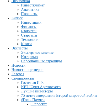
Экономика
Инвестклимат
Аналитика
Прогнозы
Бизнес
Инвестиции
Финансы
Блокчейн
Стартапы
Технологии
Книги
Эксперты
Экспертное мнение
Интервью
Персональные страницы
Новости
Новости партнеров
Галерея
Спецпроекты
Гостиная ИФа
NFT Юрия Аратовского
Лучшие инвесторы
75-летие завершения Второй мировоой войны
#ГолосПамяти
О проекте