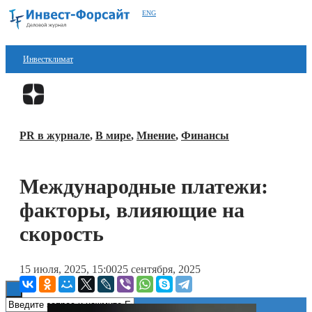
ENG
Инвестклимат
Финансы
Перейти в
Дзен
Инвестиции
PR в журнале
,
В мире
,
Мнение
,
Финансы
Блокчейн
Стартапы
Международные платежи:
Технологии
факторы, влияющие на
ESG
скорость
Книги
15 июля, 2025, 15:00
25 сентября, 2025