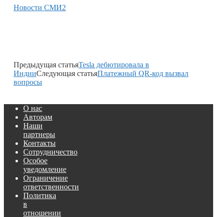
Новости СМИ2
Предыдущая статья
Tesla дебютировала в
Индии
Следующая статья
Платежный QR-код вызвал
вопросы
О нас
Авторам
Наши
партнеры
Контакты
Сотрудничество
Особое
уведомление
Ограничение
ответственности
Политика
в
отношении