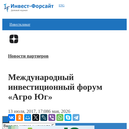
ENG
Инвестклимат
Финансы
Перейти в
Дзен
Инвестиции
Новости партнеров
Блокчейн
Стартапы
Международный
Технологии
инвестиционный форум
ESG
«Агро Юг»
Книги
13 июля, 2017, 17:08
6 мая, 2026