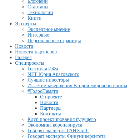
Блокчейн
Стартапы
Технологии
Книги
Эксперты
Экспертное мнение
Интервью
Персональные страницы
Новости
Новости партнеров
Галерея
Спецпроекты
Гостиная ИФа
NFT Юрия Аратовского
Лучшие инвесторы
75-летие завершения Второй мировоой войны
#ГолосПамяти
О проекте
Новости
Партнеры
Контакты
Клуб проектирования будущего
Экономика коронавируса
Говорят эксперты РАНХиГС
Говорят эксперты Финуниверситета