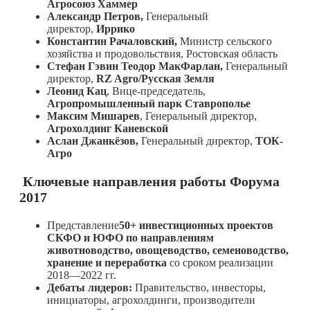
Агросоюз Хаммер
Александр Петров,
Генеральный
директор,
Иррико
Константин Рачаловский,
Министр сельского
хозяйства и продовольствия, Ростовская область
Стефан Гэвин Теодор МакФарлан,
Генеральный
директор,
RZ Agro/Русская Земля
Леонид Кац
, Вице-председатель,
Агропромышленный парк Ставрополье
Максим Мишарев
, Генеральный директор,
Агрохолдинг Каневской
Аслан Джанкёзов,
Генеральный директор,
ТОК-
Агро
Ключевые направления работы Форума
2017
Представление
50+ инвестиционных проектов
СКФО и ЮФО по направлениям
животноводство, овощеводство, семеноводство,
хранение и переработка
со сроком реализации
2018—2022 гг.
Дебаты лидеров:
Правительство, инвесторы,
инициаторы, агрохолдинги, производители