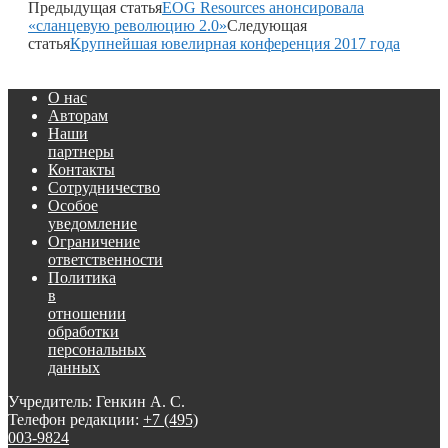
Предыдущая статья
EOG Resources анонсировала
«сланцевую революцию 2.0»
Следующая
статья
Крупнейшая ювелирная конференция 2017 года
О нас
Авторам
Наши
партнеры
Контакты
Сотрудничество
Особое
уведомление
Ограничение
ответственности
Политика
в
отношении
обработки
персональных
данных
Учредитель: Генкин А. С.
Телефон редакции:
+7 (495)
003-9824