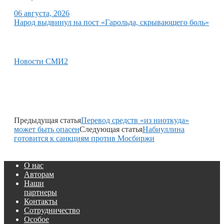
06 августа, 2026
Народ выдвинул на пост «Гарольда, скрывающего боль»
Новости СМИ2
Предыдущая статья
Перевод средств «из ниоткуда»
может быть опасен
Следующая статья
Набиуллина
готовится к санкциям против Мосбиржи
О нас
Авторам
Наши
партнеры
Контакты
Сотрудничество
Особое