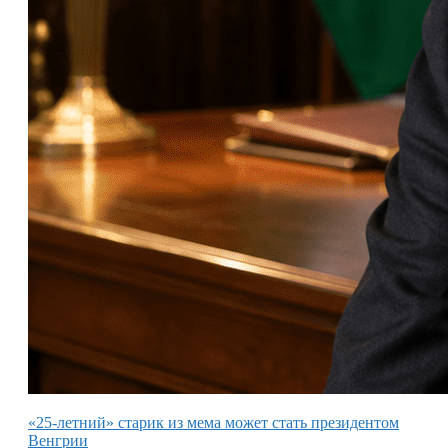
«25-летний» старик из мема может стать президентом
Венгрии