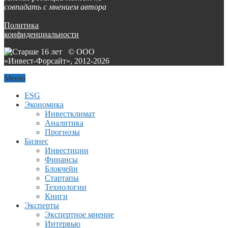
совпадать с мнением автора
Политика
конфиденциальности
© ООО
«Инвест-Форсайт», 2012-
2026
Меню
ESG
Экономика
Инвестклимат
Аналитика
Прогнозы
Бизнес
Инвестиции
Финансы
Блокчейн
Стартапы
Технологии
Книги
Эксперты
Экспертное мнение
Интервью