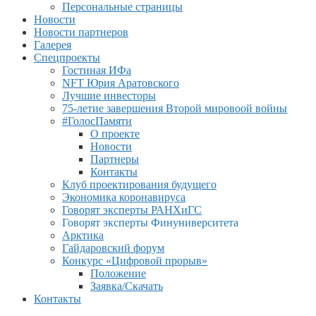
Персональные страницы
Новости
Новости партнеров
Галерея
Спецпроекты
Гостиная ИФа
NFT Юрия Аратовского
Лучшие инвесторы
75-летие завершения Второй мировоой войны
#ГолосПамяти
О проекте
Новости
Партнеры
Контакты
Клуб проектирования будущего
Экономика коронавируса
Говорят эксперты РАНХиГС
Говорят эксперты Финуниверситета
Арктика
Гайдаровский форум
Конкурс «Цифровой прорыв»
Положение
Заявка/Скачать
Контакты