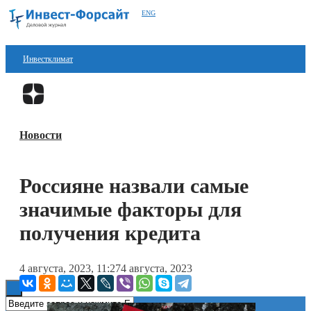
ENG
Инвестклимат
Финансы
Перейти в
Дзен
Инвестиции
Новости
Блокчейн
Стартапы
Россияне назвали самые
Технологии
значимые факторы для
ESG
получения кредита
Книги
4 августа, 2023, 11:27
4 августа, 2023