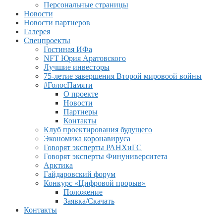
Персональные страницы
Новости
Новости партнеров
Галерея
Спецпроекты
Гостиная ИФа
NFT Юрия Аратовского
Лучшие инвесторы
75-летие завершения Второй мировоой войны
#ГолосПамяти
О проекте
Новости
Партнеры
Контакты
Клуб проектирования будущего
Экономика коронавируса
Говорят эксперты РАНХиГС
Говорят эксперты Финуниверситета
Арктика
Гайдаровский форум
Конкурс «Цифровой прорыв»
Положение
Заявка/Скачать
Контакты