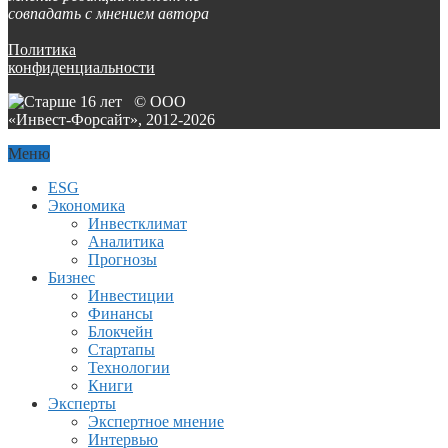
совпадать с мнением автора
Политика
конфиденциальности
© ООО
«Инвест-Форсайт», 2012-
2026
Меню
ESG
Экономика
Инвестклимат
Аналитика
Прогнозы
Бизнес
Инвестиции
Финансы
Блокчейн
Стартапы
Технологии
Книги
Эксперты
Экспертное мнение
Интервью