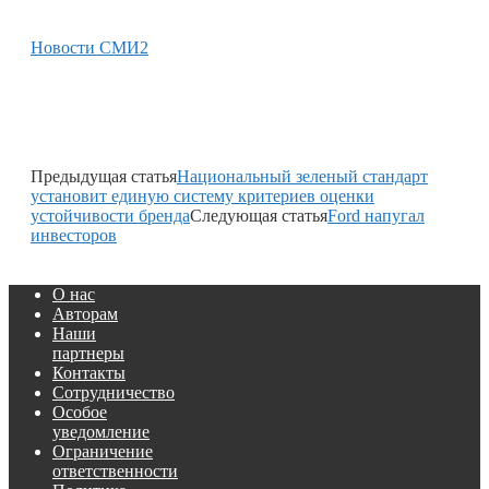
Новости СМИ2
Предыдущая статья
Национальный зеленый стандарт
установит единую систему критериев оценки
устойчивости бренда
Следующая статья
Ford напугал
инвесторов
О нас
Авторам
Наши
партнеры
Контакты
Сотрудничество
Особое
уведомление
Ограничение
ответственности