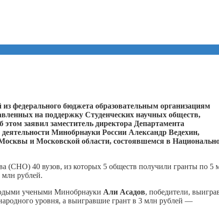
ий из федерального бюджета образовательным организациям
авленных на поддержку Студенческих научных обществ,
б этом заявил заместитель директора Департамента
 деятельности Минобрнауки России Александр Ведехин,
Москвы и Московской области, состоявшемся в Национальн
а (СНО) 40 вузов, из которых 5 обществ получили гранты по 5 
 млн рублей.
молодыми учеными Минобрнауки
Али Асадов
, победители, выигр
народного уровня, а выигравшие грант в 3 млн рублей —