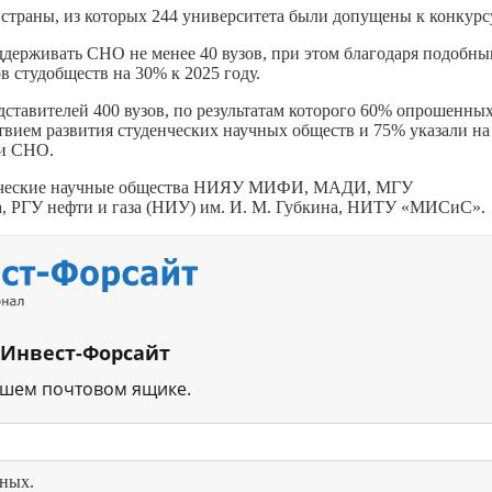
 страны, из которых 244 университета были допущены к конкурс
ддерживать СНО не менее 40 вузов, при этом благодаря подобн
 студобществ на 30% к 2025 году.
ставителей 400 вузов, по результатам которого 60% опрошенны
вием развития студенческих научных обществ и 75% указали на
ки СНО.
денческие научные общества НИЯУ МИФИ, МАДИ, МГУ
, РГУ нефти и газа (НИУ) им. И. М. Губкина, НИТУ «МИСиС».
 Инвест-Форсайт
ашем почтовом ящике.
нных.