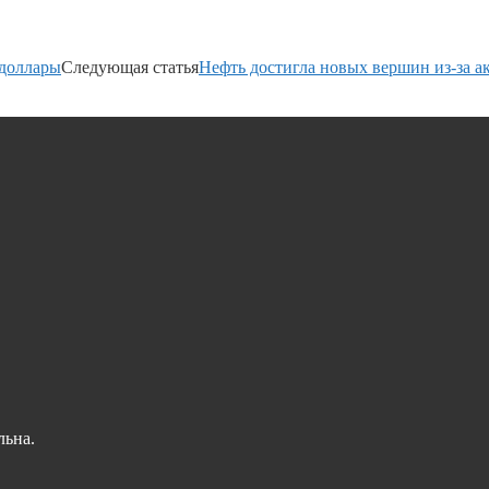
 доллары
Следующая статья
Нефть достигла новых вершин из-за а
льна.