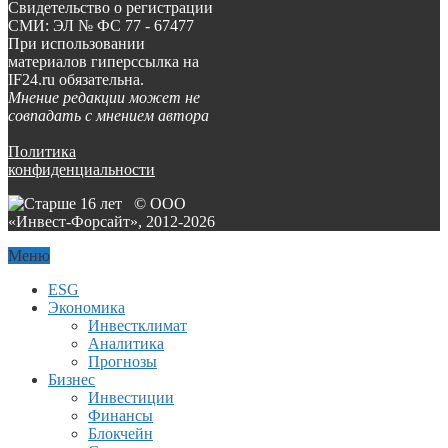
Свидетельство о регистрации
СМИ: ЭЛ № ФС 77 - 67477
При использовании
материалов гиперссылка на
IF24.ru обязательна.
Мнение редакции может не
совпадать с мнением автора
Политика
конфиденциальности
© ООО
«Инвест-Форсайт», 2012-
2026
Меню
ESG
Экономика
Инвестклимат
Аналитика
Прогнозы
Бизнес
Инвестиции
Финансы
Блокчейн