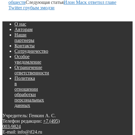
обществ
Следующая статья
Илон Маск ответил главе
Twitter грубым эмодзи
О нас
Авторам
Наши
партнеры
Контакты
Сотрудничество
Особое
уведомление
Ограничение
ответственности
Политика
в
отношении
обработки
персональных
данных
Учредитель: Генкин А. С.
Телефон редакции:
+7 (495)
003-9824
E-mail: info@if24.ru