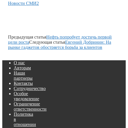
Новости СМИ2
Предыдущая статья
Нефть попробует достичь первой
цели роста
Следующая статья
Евгений Добринин: На
рынке гаджетов обостряется борьба за клиентов
О нас
Авторам
Наши
партнеры
Контакты
Сотрудничество
Особое
уведомление
Ограничение
ответственности
Политика
в
отношении