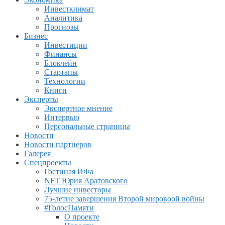
Инвестклимат
Аналитика
Прогнозы
Бизнес
Инвестиции
Финансы
Блокчейн
Стартапы
Технологии
Книги
Эксперты
Экспертное мнение
Интервью
Персональные страницы
Новости
Новости партнеров
Галерея
Спецпроекты
Гостиная ИФа
NFT Юрия Аратовского
Лучшие инвесторы
75-летие завершения Второй мировоой войны
#ГолосПамяти
О проекте