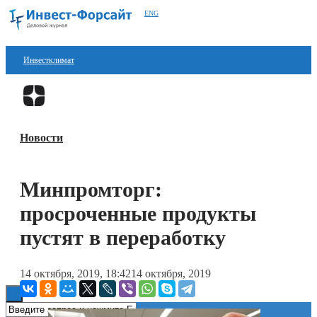
ENG
Инвестклимат
Финансы
Перейти в
Дзен
Инвестиции
Новости
Блокчейн
Стартапы
Минпромторг:
Технологии
просроченные продукты
ESG
пустят в переработку
Книги
14 октября, 2019, 18:42
14 октября, 2019