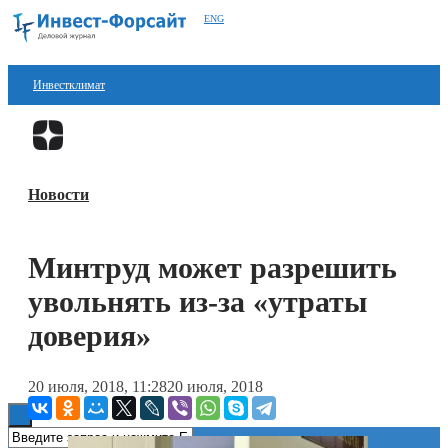
ENG
Инвестклимат
Финансы
Перейти в
Дзен
Инвестиции
Новости
Блокчейн
Стартапы
Минтруд может разрешить
Технологии
увольнять из-за «утраты
ESG
доверия»
Книги
20 июля, 2018, 11:28
20 июля, 2018