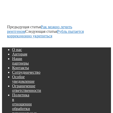
Предыдущая статья
Рак можно лечить
рентгеном
Следующая статья
Рубль пытается
коррекционно укрепиться
О нас
Авторам
Наши
партнеры
Контакты
Сотрудничество
Особое
уведомление
Ограничение
ответственности
Политика
в
отношении
обработки