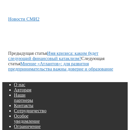
Новости СМИ2
Предыдущая статья
Имя кризиса: каким будет
следующий финансовый катаклизм?
Следующая
статья
Мнение «Атлантов»: для развития
предпринимательства важны доверие и образование
О нас
Авторам
Наши
партнеры
Контакты
Сотрудничество
Особое
уведомление
Ограничение