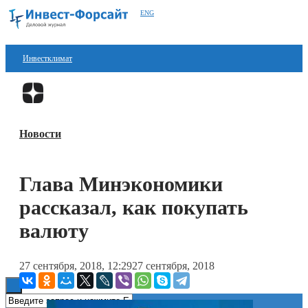
ENG
Инвестклимат
Финансы
Перейти в
Дзен
Инвестиции
Новости
Блокчейн
Стартапы
Глава Минэкономики
Технологии
рассказал, как покупать
ESG
валюту
Книги
27 сентября, 2018, 12:29
27 сентября, 2018