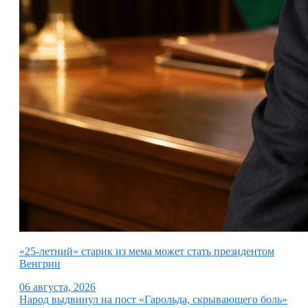
«25-летний» старик из мема может стать президентом
Венгрии
06 августа, 2026
Народ выдвинул на пост «Гарольда, скрывающего боль»