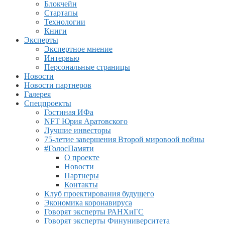
Блокчейн
Стартапы
Технологии
Книги
Эксперты
Экспертное мнение
Интервью
Персональные страницы
Новости
Новости партнеров
Галерея
Спецпроекты
Гостиная ИФа
NFT Юрия Аратовского
Лучшие инвесторы
75-летие завершения Второй мировоой войны
#ГолосПамяти
О проекте
Новости
Партнеры
Контакты
Клуб проектирования будущего
Экономика коронавируса
Говорят эксперты РАНХиГС
Говорят эксперты Финуниверситета