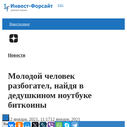
ENG
Инвестклимат
Финансы
Перейти в
Дзен
Инвестиции
Новости
Блокчейн
Стартапы
Молодой человек
Технологии
разбогател, найдя в
ESG
дедушкином ноутбуке
биткоины
Книги
12 января, 2021, 11:17
12 января, 2021