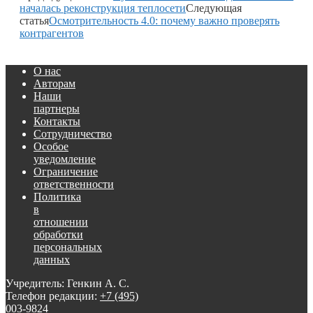
началась реконструкция теплосети
Следующая
статья
Осмотрительность 4.0: почему важно проверять
контрагентов
О нас
Авторам
Наши
партнеры
Контакты
Сотрудничество
Особое
уведомление
Ограничение
ответственности
Политика
в
отношении
обработки
персональных
данных
Учредитель: Генкин А. С.
Телефон редакции:
+7 (495)
003-9824