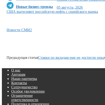
Новые бизнес-тренды
05 августа, 2026
США вытесняют российскую нефть с сирийского рынка
Новости СМИ2
Предыдущая статья
Ставки по вкладам еще не достигли пика
О нас
Авторам
Наши партнеры
Контакты
Сотрудничество
Особое уведомление
Ограничение
ответственности
Политика в отношении