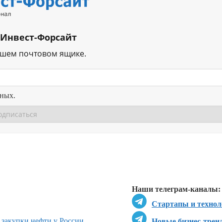
 Инвест-Форсайт
ашем почтовом ящике.
нных.
Перейти в
Перейти в
Д
Наши телеграм-каналы:
Стартапы и технол
 закупки нефти у России
Новые бизнес-трен