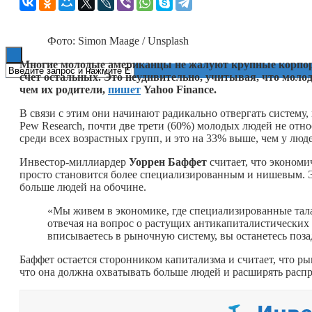
Книги
Фото: Simon Maage / Unsplash
Многие молодые американцы не жалуют крупные корпор
счет остальных. Это неудивительно, учитывая, что моло
чем их родители,
пишет
Yahoo Finance.
В связи с этим они начинают радикально отвергать систему
Pew Research, почти две трети (60%) молодых людей не отн
среди всех возрастных групп, и это на 33% выше, чем у люде
Инвестор-миллиардер
Уоррен Баффет
считает, что экономи
просто становится более специализированным и нишевым. Эт
больше людей на обочине.
«Мы живем в экономике, где специализированные тал
отвечая на вопрос о растущих антикапиталистических
вписываетесь в рыночную систему, вы останетесь поза
Баффет остается сторонником капитализма и считает, что ры
что она должна охватывать больше людей и расширять распр