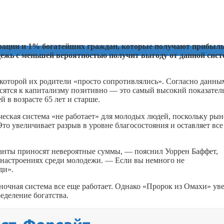
ации и 1% богатейших граждан, которые получают прибыль
дежь с меньшей вероятностью получит выгоду от данной сис
, которой их родители «просто сопротивлялись». Согласно данны
осятся к капитализму позитивно — это самый высокий показател
й в возрасте 65 лет и старше.
ческая система «не работает» для молодых людей, поскольку ры
о увеличивает разрыв в уровне благосостояния и оставляет все
анты приносят невероятные суммы, — пояснил Уоррен Баффет,
 настроениях среди молодежи. — Если вы немного не
ди».
ночная система все еще работает. Однако «Пророк из Омахи» уве
еделение богатства.