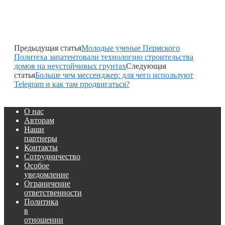
Предыдущая статья
Молодые ученые Пермского
Политеха запатентовали технологию строительства
домов на неустойчивых грунтах
Следующая
статья
Больше чем мессенджер: для чего используют
Telegram и как там продвигаться?
О нас
Авторам
Наши
партнеры
Контакты
Сотрудничество
Особое
уведомление
Ограничение
ответственности
Политика
в
отношении