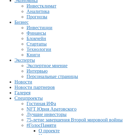
Экономика
Инвестклимат
Аналитика
Прогнозы
Бизнес
Инвестиции
Финансы
Блокчейн
Стартапы
Технологии
Книги
Эксперты
Экспертное мнение
Интервью
Персональные страницы
Новости
Новости партнеров
Галерея
Спецпроекты
Гостиная ИФа
NFT Юрия Аратовского
Лучшие инвесторы
75-летие завершения Второй мировоой войны
#ГолосПамяти
О проекте