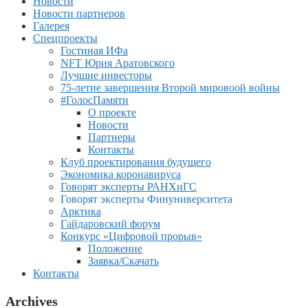
Новости
Новости партнеров
Галерея
Спецпроекты
Гостиная ИФа
NFT Юрия Аратовского
Лучшие инвесторы
75-летие завершения Второй мировоой войны
#ГолосПамяти
О проекте
Новости
Партнеры
Контакты
Клуб проектирования будущего
Экономика коронавируса
Говорят эксперты РАНХиГС
Говорят эксперты Финуниверситета
Арктика
Гайдаровский форум
Конкурс «Цифровой прорыв»
Положение
Заявка/Скачать
Контакты
Archives