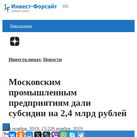
ENG
Инвестклимат
Финансы
Перейти в
Дзен
Инвестиции
Инвестклимат
,
Новости
Блокчейн
Стартапы
Московским
Технологии
промышленным
ESG
предприятиям дали
субсидии на 2,4 млрд рублей
Книги
6 ноября, 2019, 15:22
6 ноября, 2019