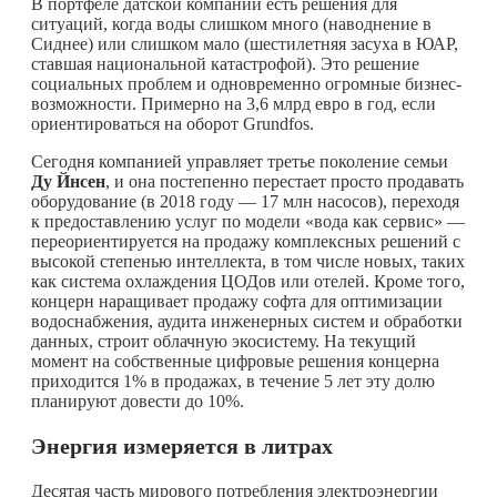
В портфеле датской компании есть решения для
ситуаций, когда воды слишком много (наводнение в
Сиднее) или слишком мало (шестилетняя засуха в ЮАР,
ставшая национальной катастрофой). Это решение
социальных проблем и одновременно огромные бизнес-
возможности. Примерно на 3,6 млрд евро в год, если
ориентироваться на оборот Grundfos.
Сегодня компанией управляет третье поколение семьи
Ду Йнсен
, и она постепенно перестает просто продавать
оборудование (в 2018 году — 17 млн насосов), переходя
к предоставлению услуг по модели «вода как сервис» —
переориентируется на продажу комплексных решений с
высокой степенью интеллекта, в том числе новых, таких
как система охлаждения ЦОДов или отелей. Кроме того,
концерн наращивает продажу софта для оптимизации
водоснабжения, аудита инженерных систем и обработки
данных, строит облачную экосистему. На текущий
момент на собственные цифровые решения концерна
приходится 1% в продажах, в течение 5 лет эту долю
планируют довести до 10%.
Энергия измеряется в литрах
Десятая часть мирового потребления электроэнергии