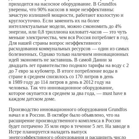
приходится на насосное оборудование. В Grundfos
уверены, что 90% насосов в мире неэффективны:
зачастую излишней мощности, работают вхолостую и
круглосуточно. Если заменить их на более
интеллектуальные модели, можно сэкономить до 4%
энергии, или 0,8 триллиона киловатт-часов — это чуть
меньше электричества, чем вся Россия потребляет в год.
Для нашей страны вопрос неэффективного
расходования коммунальных ресурсов — один из самых
болезненных. Однако только наличием инновационных
идей экономить не заставишь. В самой Дании за
двадцать лет правительство подняло тарифы на воду с 2
до 7 евро за кубометр. В итоге потребление воды в
стране в среднем снизилось со 170 литров в день
в 1989 году до 114 литров в день в 2012 году на
человека. Так что инновационное оборудование,
которое окупается в среднем за два года, — must have в
каждом датском доме.
Производство инновационного оборудования Grundfos
начал и в России. В октябре было объявлено, что на
расширение производственного комплекса в России
будет потрачено 35 млн евро в течение 5 лет. На заводе в
Истре планируется наладить выпуск
энергоэффективного оборудования и расширить число