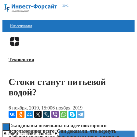
ENG
Инвестклимат
Финансы
Перейти в
Дзен
Инвестиции
Технологии
Блокчейн
Стартапы
Стоки станут питьевой
Технологии
водой?
ESG
6 ноября, 2019, 15:00
6 ноября, 2019
Книги
Скандинавы помешаны на идее повторного
использования всего. Они доказали, что вернуть
в оборот можно даже больничные стоки, которые