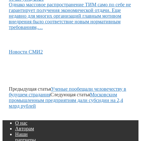
Однако массовое распространение ТИМ само по себе не
гарантирует получения экономической отдачи. Еще
недавно для многих организаций главным мотивом
внедрения было соответствие новым нормативным
требованиям,…
Новости СМИ2
Предыдущая статья
Ученые пообещали человечеству в
будущем страдания
Следующая статья
Московским
промышленным предприятиям дали субсидии на 2,4
млрд рублей
О нас
Авторам
Наши
партнеры