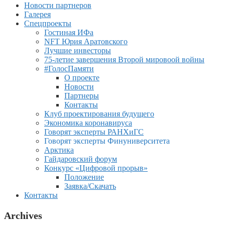
Новости партнеров
Галерея
Спецпроекты
Гостиная ИФа
NFT Юрия Аратовского
Лучшие инвесторы
75-летие завершения Второй мировоой войны
#ГолосПамяти
О проекте
Новости
Партнеры
Контакты
Клуб проектирования будущего
Экономика коронавируса
Говорят эксперты РАНХиГС
Говорят эксперты Финуниверситета
Арктика
Гайдаровский форум
Конкурс «Цифровой прорыв»
Положение
Заявка/Скачать
Контакты
Archives