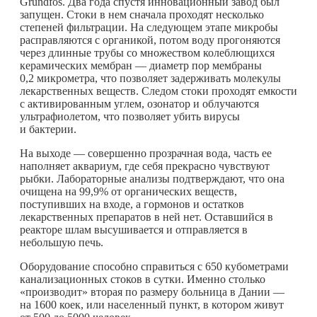
Grundfos. Два года спустя инновационный завод был
запущен. Стоки в нем сначала проходят несколько
степеней фильтрации. На следующем этапе микробы
расправляются с органикой, потом воду прогоняются
через длинные трубы со множеством колеблющихся
керамических мембран — диаметр пор мембраны
0,2 микрометра, что позволяет задерживать молекулы
лекарственных веществ. Следом стоки проходят емкости
с активированным углем, озонатор и облучаются
ультрафиолетом, что позволяет убить вирусы
и бактерии.
На выходе — совершенно прозрачная вода, часть ее
наполняет аквариум, где себя прекрасно чувствуют
рыбки. Лабораторные анализы подтверждают, что она
очищена на 99,9% от органических веществ,
поступивших на входе, а гормонов и остатков
лекарственных препаратов в ней нет. Оставшийся в
реакторе шлам высушивается и отправляется в
небольшую печь.
Оборудование способно справиться с 650 кубометрами
канализационных стоков в сутки. Именно столько
«производит» вторая по размеру больница в Дании —
на 1600 коек, или населенный пункт, в котором живут