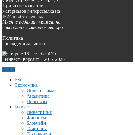
СМИ: ЭЛ № ФС 77 - 67477
При использовании
материалов гиперссылка на
IF24.ru обязательна.
Мнение редакции может не
совпадать с мнением автора
Политика
конфиденциальности
© ООО
«Инвест-Форсайт», 2012-
2026
Меню
ESG
Экономика
Инвестклимат
Аналитика
Прогнозы
Бизнес
Инвестиции
Финансы
Блокчейн
Стартапы
Технологии