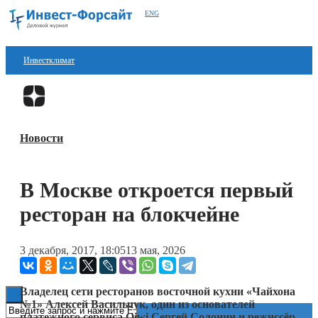
ENG
Инвестклимат
Финансы
Перейти в
Дзен
Инвестиции
Новости
Блокчейн
Стартапы
В Москве откроется первый
Технологии
ресторан на блокчейне
ESG
3 декабря, 2017, 18:05
13 мая, 2026
Книги
Владелец сети ресторанов восточной кухни «Чайхона
№1» Алексей Васильчук, один из основателей
платежного сервиса Qiwi Сергей Солонин и режиссёр