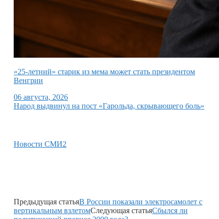
«25-летний» старик из мема может стать президентом
Венгрии
06 августа, 2026
Народ выдвинул на пост «Гарольда, скрывающего боль»
Новости СМИ2
Предыдущая статья
В России показали электросамолет с
вертикальным взлетом
Следующая статья
Сбылся ли