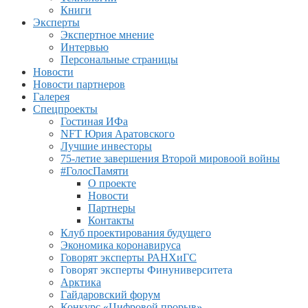
Книги
Эксперты
Экспертное мнение
Интервью
Персональные страницы
Новости
Новости партнеров
Галерея
Спецпроекты
Гостиная ИФа
NFT Юрия Аратовского
Лучшие инвесторы
75-летие завершения Второй мировоой войны
#ГолосПамяти
О проекте
Новости
Партнеры
Контакты
Клуб проектирования будущего
Экономика коронавируса
Говорят эксперты РАНХиГС
Говорят эксперты Финуниверситета
Арктика
Гайдаровский форум
Конкурс «Цифровой прорыв»