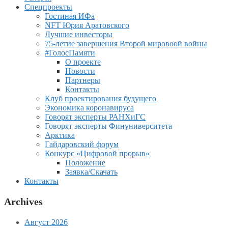
Спецпроекты
Гостиная ИФа
NFT Юрия Аратовского
Лучшие инвесторы
75-летие завершения Второй мировоой войны
#ГолосПамяти
О проекте
Новости
Партнеры
Контакты
Клуб проектирования будущего
Экономика коронавируса
Говорят эксперты РАНХиГС
Говорят эксперты Финуниверситета
Арктика
Гайдаровский форум
Конкурс «Цифровой прорыв»
Положение
Заявка/Скачать
Контакты
Archives
Август 2026