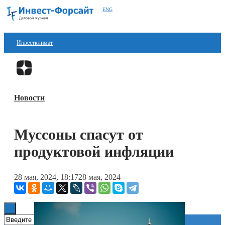
ENG
Инвестклимат
Финансы
Перейти в
Дзен
Инвестиции
Новости
Блокчейн
Стартапы
Муссоны спасут от
Технологии
продуктовой инфляции
ESG
28 мая, 2024, 18:17
28 мая, 2024
Книги