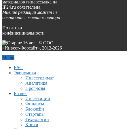
материалов гиперссылка на
IF24.ru обязательна.
Мнение редакции может не
совпадать с мнением автора
Политика
конфиденциальности
© ООО
«Инвест-Форсайт», 2012-
2026
Меню
ESG
Экономика
Инвестклимат
Аналитика
Прогнозы
Бизнес
Инвестиции
Финансы
Блокчейн
Стартапы
Технологии
Книги