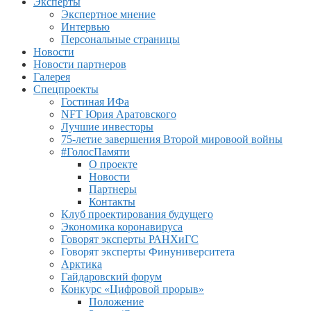
Эксперты
Экспертное мнение
Интервью
Персональные страницы
Новости
Новости партнеров
Галерея
Спецпроекты
Гостиная ИФа
NFT Юрия Аратовского
Лучшие инвесторы
75-летие завершения Второй мировоой войны
#ГолосПамяти
О проекте
Новости
Партнеры
Контакты
Клуб проектирования будущего
Экономика коронавируса
Говорят эксперты РАНХиГС
Говорят эксперты Финуниверситета
Арктика
Гайдаровский форум
Конкурс «Цифровой прорыв»
Положение