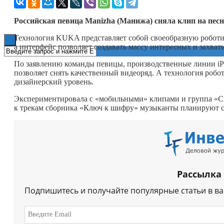
Книги
Российская певица
Manizha
(Манижа) сняла клип на пес
Технология KUKA представляет собой своеобразную робот
а интерфейс позволяет создавать массу интересных и захва
По заявлению команды певицы, производственные линии iPh
позволяет снять качественный видеоряд. А технология ро
дизайнерский уровень.
Экспериментировала с «мобильными» клипами и группа «С
к трекам сборника «Ключ к шифру» музыканты планируют с
Рассылка
Подпишитесь и получайте популярные статьи в в