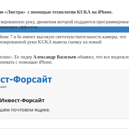
ню «Люстра» с помощью технологии
KUKA
на
iPhone
.
изированную руку, движения которой поддаются программирова
тывающих эффектов.
one 7 и 6s имеют высокую светочувствительность камеры, что
ботизированной руки KUKA вывела съемку на новый
плин». Ее лидер
Александр Васильев
объявил, что все видеок
нимать с помощью iPhone.
 Инвест-Форсайт
ашем почтовом ящике.