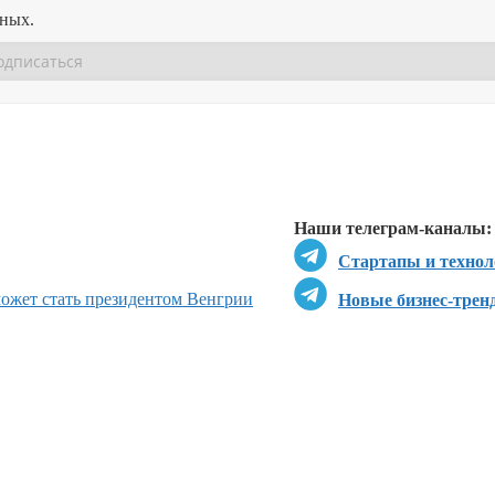
нных.
Перейти в
Перейти в
Д
Наши телеграм-каналы:
Стартапы и технол
может стать президентом Венгрии
Новые бизнес-трен