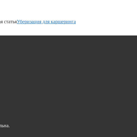
 статья
Уберизация для каршеринга
льна.