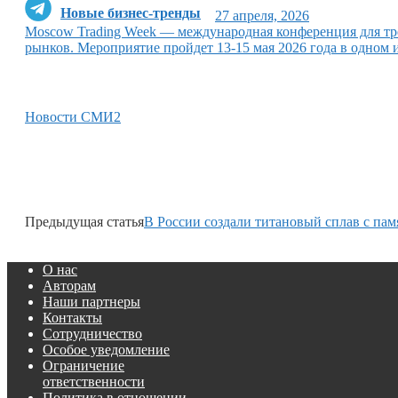
Новые бизнес-тренды
27 апреля, 2026
Moscow Trading Week — международная конференция для тр
рынков. Мероприятие пройдет 13-15 мая 2026 года в одном
Новости СМИ2
Предыдущая статья
В России создали титановый сплав с па
О нас
Авторам
Наши партнеры
Контакты
Сотрудничество
Особое уведомление
Ограничение
ответственности
Политика в отношении