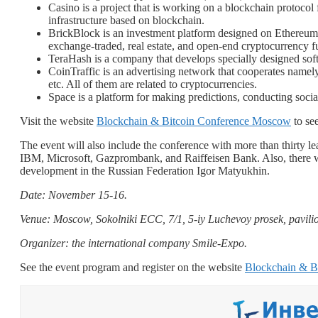
Casino is a project that is working on a blockchain protoco
infrastructure based on blockchain.
BrickBlock is an investment platform designed on Ethereum 
exchange-traded, real estate, and open-end cryptocurrency f
TeraHash is a company that develops specially designed sof
CoinTraffic is an advertising network that cooperates namel
etc. All of them are related to cryptocurrencies.
Space is a platform for making predictions, conducting socia
Visit the website
Blockchain & Bitcoin Conference Moscow
to see
The event will also include the conference with more than thirty 
IBM, Microsoft, Gazprombank, and Raiffeisen Bank. Also, there wi
development in the Russian Federation Igor Matyukhin.
Date: November 15-16.
Venue: Moscow, Sokolniki ECC, 7/1, 5-iy Luchevoy prosek, pavili
Organizer: the international company Smile-Expo.
See the event program and register on the website
Blockchain & B