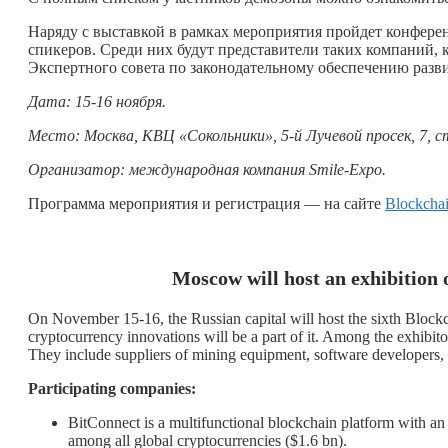
Наряду с выставкой в рамках мероприятия пройдет конферен
спикеров. Среди них будут представители таких компаний, к
Экспертного совета по законодательному обеспечению разв
Дата: 15-16 ноября.
Место: Москва, КВЦ «Сокольники», 5-й Лучевой просек, 7, ст
Организатор: международная компания Smile-Expo.
Программа мероприятия и регистрация — на сайте
Blockcha
Moscow will host an exhibition 
On November 15-16, the Russian capital will host the sixth Bloc
cryptocurrency innovations will be a part of it. Among the exhibitor
They include suppliers of mining equipment, software developers, r
Participating companies:
BitConnect is a multifunctional blockchain platform with an
among all global cryptocurrencies ($1.6 bn).