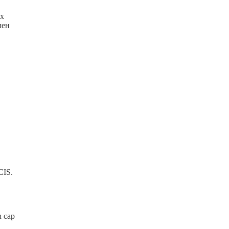
ых
лен
 CIS.
n cap