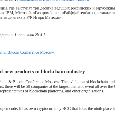
ция, где выступят три десятка ведущих российских и зарубежн
ак IBM, Microsoft, «Газпромбанк», «Райффайзенбанк», а также ч
ития финтеха в РФ Игорь Матюхин.
роение 1, павильон № 4.1.
in & Bitcoin Conference Moscow
of new products in blockchain industry
kchain & Bitcoin Conference Moscow. The exhibition of blockchain and
s, there will be 50 companies at the largest thematic event all over the
epresentatives of blockchain platforms, and other organizations.
 open code. It has own cryptocurrency BCC that takes the ninth place i