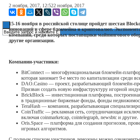
2 ноября, 2017, 12:52
2 ноября, 2017
Книги
15-16 ноября в российской столице пройдет шестая Blockc
инноваций в сфере блокчейна и криптовалют. Экспонент
компаний, среди которых поставщики майнингового обо
другие организации.
Компании-участники:
BitConnect — многофункциональная блокчейн-платфо
которая занимает 9-е место по капитализации среди в
DAO.Casino — проект, разрабатывающий блокчейн-про
Призван создать новую инфраструктуру игорной индус
BrickBlock — инвестиционная платформа, построенная
в традиционные биржевые фонды, фонды недвижимос
TeraHash — компания, разрабатывающая специализиро
CoinTraffic — рекламная сеть, сотрудничающая исклю
включая coinmarketcap, cointelegraph, newsbtc и другие.
Oris.Space — платформа для создания прогнозов, про
игровых алгоритмов.
С полным списком участников демозоны можно ознакомитьс