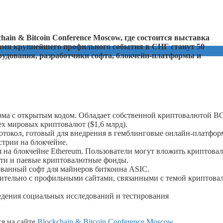
hain & Bitcoin Conference Moscow, где состоится выставка
ами крупнейшего профильного события в СНГ станут 50
рудования, разработчики софта, блокчейн-платформы и
рма с открытым кодом. Обладает собственной криптовалютой B
сех мировых криптовалют ($1,6 млрд).
токол, готовый для внедрения в гемблинговые онлайн-платфор
трии на блокчейне.
 на блокчейне Ethereum. Пользователи могут вложить криптова
ти и паевые криптовалютные фонды.
ванный софт для майнеров биткоина ASIC.
чительно с профильными сайтами, связанными с темой криптова
ведения социальных исследований и тестирования
я на сайте
Blockchain & Bitcoin Conference Moscow