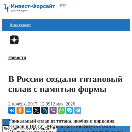
ENG
Инвестклимат
Финансы
Перейти в
Дзен
Инвестиции
Новости
Блокчейн
Стартапы
В России создали титановый
Технологии
сплав с памятью формы
ESG
2 ноября, 2017, 12:09
12 мая, 2026
Книги
Уникальный сплав из титана, ниобия и циркония
создали в НИТУ «Московского института стали и
сплавов» совместно с учеными из канадской Высшей