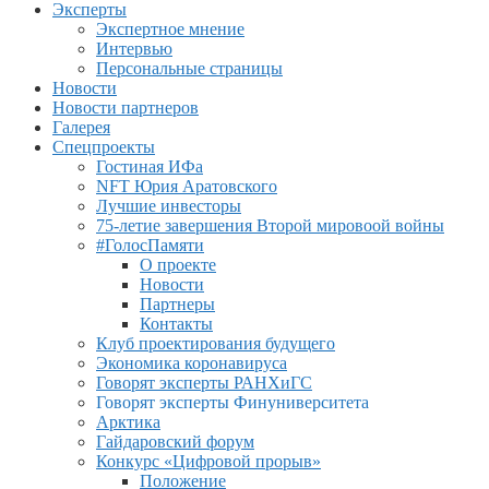
Эксперты
Экспертное мнение
Интервью
Персональные страницы
Новости
Новости партнеров
Галерея
Спецпроекты
Гостиная ИФа
NFT Юрия Аратовского
Лучшие инвесторы
75-летие завершения Второй мировоой войны
#ГолосПамяти
О проекте
Новости
Партнеры
Контакты
Клуб проектирования будущего
Экономика коронавируса
Говорят эксперты РАНХиГС
Говорят эксперты Финуниверситета
Арктика
Гайдаровский форум
Конкурс «Цифровой прорыв»
Положение