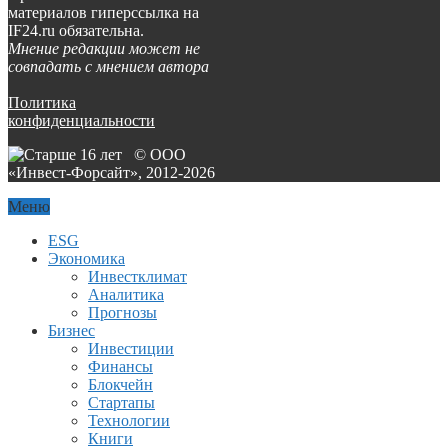
материалов гиперссылка на
IF24.ru обязательна.
Мнение редакции может не
совпадать с мнением автора
Политика
конфиденциальности
© ООО
«Инвест-Форсайт», 2012-
2026
Меню
ESG
Экономика
Инвестклимат
Аналитика
Прогнозы
Бизнес
Инвестиции
Финансы
Блокчейн
Стартапы
Технологии
Книги