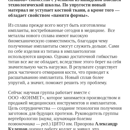
технологической школы. По упругости новый
материал не уступает костной ткани, а кроме того —
обладает свойством «памяти формы».
Из сплава прежде всего могут быть изготовлены
импланты, востребованные сегодня в медицине. Все
металлы нового сплава имеют высокую
биомеханическую совместимость, благодаря чему
полученные имплантаты смогут служить дольше. Сами
по себе изделия из титана в имплантологии
используются широко. Однако достаточной гибкостью
титан все же не обладает, вследствие этого берет на себя
значительную часть нагрузки. В результате существует
риск частичного отмирания кости, что приводит к
расшатыванию имплантата. Новый сплав более
упругий, а значит, поможет решить эту проблему.
Сейчас научная группа работает вместе с
ООО «КОНМЕТ», которое занимается производством и
продажей медицинских инструментов и имплантатов.
Цель сотрудничества — создание технологии получения
заготовок для будущих протезов. Руководитель группы
вертебрологии (
наука, изучающая болезни
позвоночника — ред.
) ЦИТО им. Приорова
Александр
Кулешов
оценил работу коллег и заявил, что