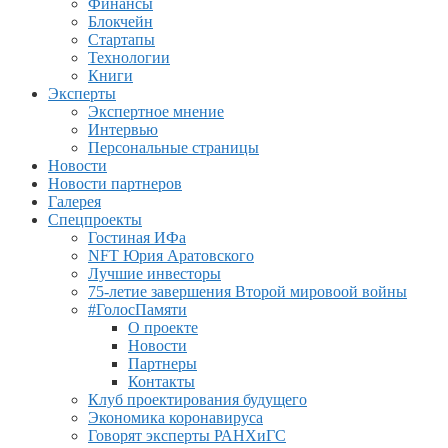
Финансы
Блокчейн
Стартапы
Технологии
Книги
Эксперты
Экспертное мнение
Интервью
Персональные страницы
Новости
Новости партнеров
Галерея
Спецпроекты
Гостиная ИФа
NFT Юрия Аратовского
Лучшие инвесторы
75-летие завершения Второй мировоой войны
#ГолосПамяти
О проекте
Новости
Партнеры
Контакты
Клуб проектирования будущего
Экономика коронавируса
Говорят эксперты РАНХиГС