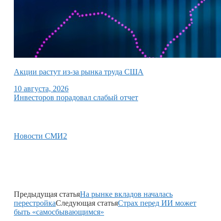
Акции растут из-за рынка труда США
10 августа, 2026
Инвесторов порадовал слабый отчет
Новости СМИ2
Предыдущая статья
На рынке вкладов началась
перестройка
Следующая статья
Страх перед ИИ может
быть «самосбывающимся»