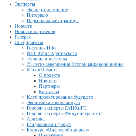
Эксперты
Экспертное мнение
Интервью
Персональные страницы
Новости
Новости партнеров
Галерея
Спецпроекты
Гостиная ИФа
NFT Юрия Аратовского
Лучшие инвесторы
75-летие завершения Второй мировоой войны
#ГолосПамяти
О проекте
Новости
Партнеры
Контакты
Клуб проектирования будущего
Экономика коронавируса
Говорят эксперты РАНХиГС
Говорят эксперты Финуниверситета
Арктика
Гайдаровский форум
Конкурс «Цифровой прорыв»
Положение