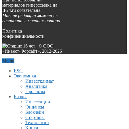
материалов гиперссылка на
IF24.ru обязательна.
Мнение редакции может не
совпадать с мнением автора
Политика
конфиденциальности
© ООО
«Инвест-Форсайт», 2012-
2026
Меню
ESG
Экономика
Инвестклимат
Аналитика
Прогнозы
Бизнес
Инвестиции
Финансы
Блокчейн
Стартапы
Технологии
Книги