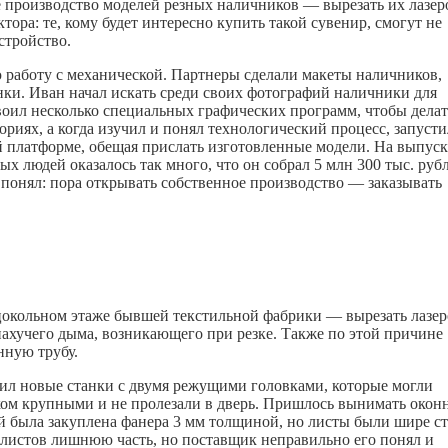
е производство моделей резных наличников — вырезать их лазер
ора: те, кому будет интересно купить такой сувенир, смогут не
стройство.
ю работу с механической. Партнеры сделали макеты наличников,
анки. Иван начал искать среди своих фотографий наличники для
своил несколько специальных графических программ, чтобы делат
ориях, а когда изучил и понял технологический процесс, запусти
 платформе, обещая прислать изготовленные модели. На выпуск
х людей оказалось так много, что он собрал 5 млн 300 тыс. руб
, понял: пора открывать собственное производство — заказывать
цокольном этаже бывшей текстильной фабрики — вырезать лазе
пахучего дыма, возникающего при резке. Также по этой причине
нную трубу.
пил новые станки с двумя режущими головками, которые могли
шком крупными и не пролезали в дверь. Пришлось вынимать око
ей была закуплена фанера 3 мм толщиной, но листы были шире с
т листов лишнюю часть, но поставщик неправильно его понял и