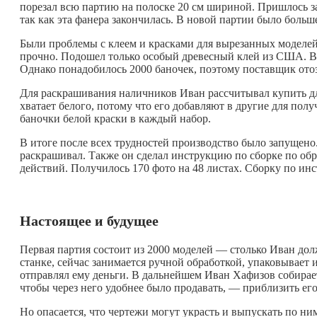
порезал всю партию на полоске 20 см шириной. Пришлось за
так как эта фанера закончилась. В новой партии было боль
Были проблемы с клеем и красками для вырезанных моделей.
прочно. Подошел только особый древесный клей из США. В 
Однако понадобилось 2000 баночек, поэтому поставщик отоз
Для раскрашивания наличников Иван рассчитывал купить для
хватает белого, потому что его добавляют в другие для по
баночки белой краски в каждый набор.
В итоге после всех трудностей производство было запущено
раскрашивал. Также он сделал инструкцию по сборке по об
действий. Получилось 170 фото на 48 листах. Сборку по инс
Настоящее и будущее
Первая партия состоит из 2000 моделей — столько Иван дол
станке, сейчас занимается ручной обработкой, упаковывает и
отправлял ему деньги. В дальнейшем Иван Хафизов собирает
чтобы через него удобнее было продавать, — приблизить его
Но опасается, что чертежи могут украсть и выпускать по ни