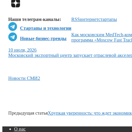
Наши телеграм-каналы:
RSS
интернет
стартапы
Стартапы и технологии
Как московским MedTech-комп
Новые бизнес-тренды
программа «Moscow Fast Trac
10 июля, 2026
Московский экспортный центр запускает отраслевой акселе
Новости СМИ2
Предыдущая статья
Хрупкая уверенность: что ждет экономик
О нас