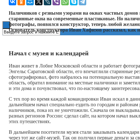
Книги
Наличников с резными узорами на окнах частных домов в
старинные окна на современные пластиковые. Но налич
фотографы, появился конструктор, теперь любой желаю
Основатель конструктора Иван Хафизов рассказал, как н
Начал с музея и календарей
Иван живет в Лобне Московской области и работает фотогра
Энгельс Саратовской области, его впечатлили старинные ре
сфотографировал, фото набралось на потенциальную выстав
область, обратил внимание на местные наличники и заметил,
и эти дома и почувствовал, что по-настоящему заинтересов
С тех пор во время каждой командировки Иван искал в дан
дальнейшем начал специально ездить по городам и районам 
наличников, пока их не уничтожили. Сначала он выкладывал
разных регионов России: сделал сайт, на котором начал выкл
этих путешествиях.
В дальнейшем посетители музея стали заказывать календари 
через тот же сайт-музей. Так он получил первые деньги за с