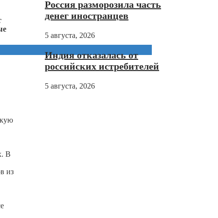
Россия разморозила часть
денег иностранцев
т
ые
5 августа, 2026
Индия отказалась от
российских истребителей
5 августа, 2026
скую
. В
в из
се