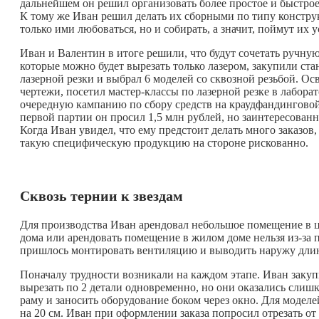
дальнейшем он решил организовать более простое и быстро
К тому же Иван решил делать их сборными по типу конструкт
только ими любоваться, но и собирать, а значит, поймут их у
Иван и Валентин в итоге решили, что будут сочетать ручну
которые можно будет вырезать только лазером, закупили ст
лазерной резки и выбрал 6 моделей со сквозной резьбой. О
чертежи, посетил мастер-классы по лазерной резке в лаборат
очередную кампанию по сбору средств на краудфандинговой
первой партии он просил 1,5 млн рублей, но заинтересованны
Когда Иван увидел, что ему предстоит делать много заказов
такую специфическую продукцию на стороне рискованно.
Сквозь тернии к звездам
Для производства Иван арендовал небольшое помещение в 
дома или арендовать помещение в жилом доме нельзя из-за 
пришлось монтировать вентиляцию и выводить наружу дли
Поначалу трудности возникали на каждом этапе. Иван заку
вырезать по 2 детали одновременно, но они оказались сли
раму и заносить оборудование боком через окно. Для модел
на 20 см. Иван при оформлении заказа попросил отрезать о