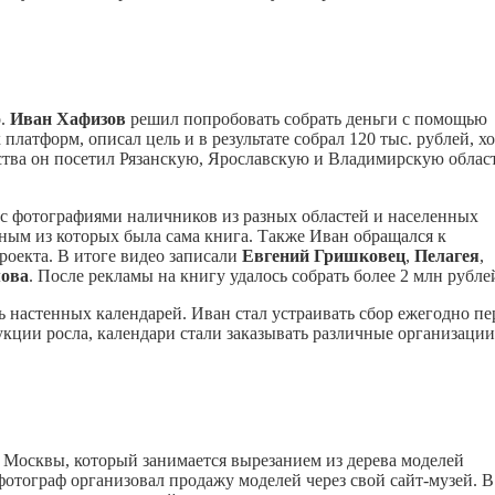
о.
Иван Хафизов
решил попробовать собрать деньги с помощью
латформ, описал цель и в результате собрал 120 тыс. рублей, хо
ства он посетил Рязанскую, Ярославскую и Владимирскую облас
 с фотографиями наличников из разных областей и населенных
вным из которых была сама книга. Также Иван обращался к
роекта. В итоге видео записали
Евгений Гришковец
,
Пелагея
,
ова
. После рекламы на книгу удалось собрать более 2 млн рубле
ь настенных календарей. Иван стал устраивать сбор ежегодно пе
кции росла, календари стали заказывать различные организации
 Москвы, который занимается вырезанием из дерева моделей
отограф организовал продажу моделей через свой сайт-музей. В