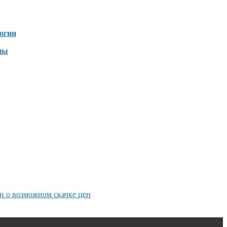
зен
огии
ды
и о возможном скачке цен