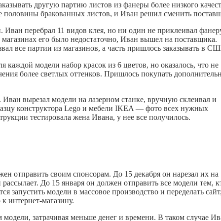
казывать другую партию листов из фанеры более низкого качест
ше половины бракованных листов, и Иван решил сменить постав
 Иван перебрал 11 видов клея, но ни один не приклеивал фанер
магазинах его было недостаточно, Иван вышел на поставщика.
вал все партии из магазинов, а часть пришлось заказывать в С
 каждой модели набор красок из 6 цветов, но оказалось, что не
лучения более светлых оттенков. Пришлось покупать дополнитель
. Иван вырезал модели на лазерном станке, вручную склеивал и
разцу конструктора Lego и мебели IKEA — фото всех нужных
трукции тестировала жена Ивана, у нее все получилось.
жен отправить своим спонсорам. До 15 декабря он нарезал их на
 рассылает. До 15 января он должен отправить все модели тем, к
ся запустить модели в массовое производство и переделать сайт
 к интернет-магазину.
м модели, затрачивая меньше денег и времени. В таком случае И