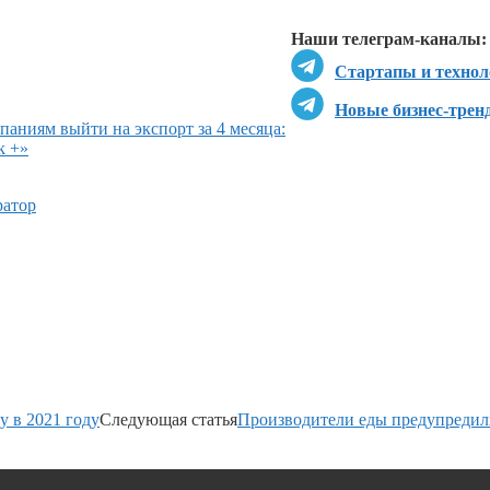
Перейти в
Д
Наши телеграм-каналы:
Стартапы и технол
Новые бизнес-трен
аниям выйти на экспорт за 4 месяца:
k +»
ратор
у в 2021 году
Следующая статья
Производители еды предупредил