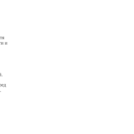
тя
ти и
й.
ред
.