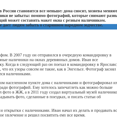
 России становится все меньше: дома сносят, хозяева меняю
ники не забыты: помимо фотографий, которые снимают разн
щий может составить макет окна с резным наличником.
е дает людям забыть о старинном народном зодчестве.
фом. В 2007 году он отправился в очередную командировку в
зные наличники на окнах деревянных домов. Иван все
ку. Когда в следующий раз он поехал в командировку в Ярослав
 что их узоры совсем не такие, как в Энгельсе. Фотограф заснял
ался наличниками.
ном населенном пункте дома с наличниками и фотографировал их
ради фотографий. Ему хотелось запечатлеть как можно больше
 фото в ЖЖ, а в 2011 году создал виртуальный музей наличнико
адывать фото, сделанные в поездках, и писать статьи об
и открытки с наличниками. Иван начал их делать и продавать в
вое увлечение и решил посвятить ему все время.