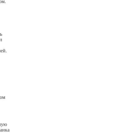
ом.
ь
л
лей.
ром
нную
танка