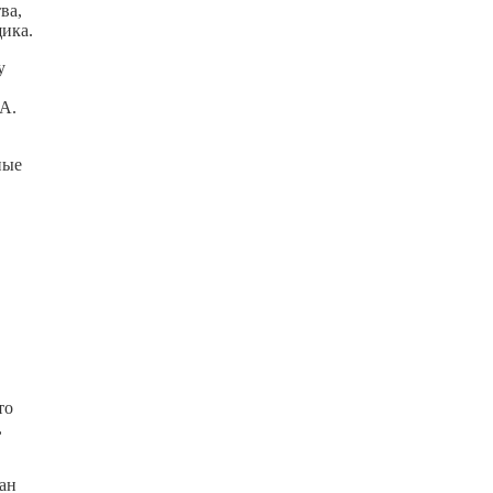
ва,
щика.
у
ША.
ные
то
,
ван