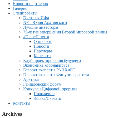
Новости партнеров
Галерея
Спецпроекты
Гостиная ИФа
NFT Юрия Аратовского
Лучшие инвесторы
75-летие завершения Второй мировоой войны
#ГолосПамяти
О проекте
Новости
Партнеры
Контакты
Клуб проектирования будущего
Экономика коронавируса
Говорят эксперты РАНХиГС
Говорят эксперты Финуниверситета
Арктика
Гайдаровский форум
Конкурс «Цифровой прорыв»
Положение
Заявка/Скачать
Контакты
Archives