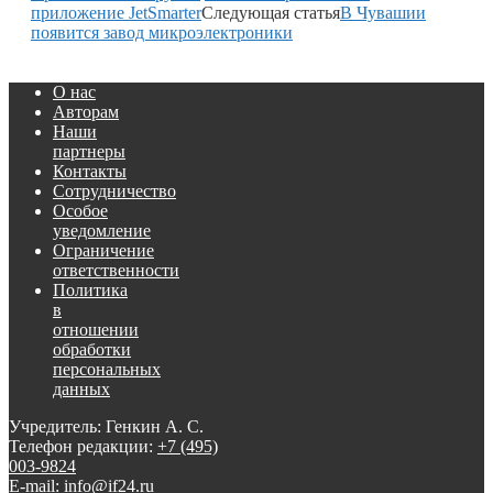
приложение JetSmarter
Следующая статья
В Чувашии
появится завод микроэлектроники
О нас
Авторам
Наши
партнеры
Контакты
Сотрудничество
Особое
уведомление
Ограничение
ответственности
Политика
в
отношении
обработки
персональных
данных
Учредитель: Генкин А. С.
Телефон редакции:
+7 (495)
003-9824
E-mail: info@if24.ru