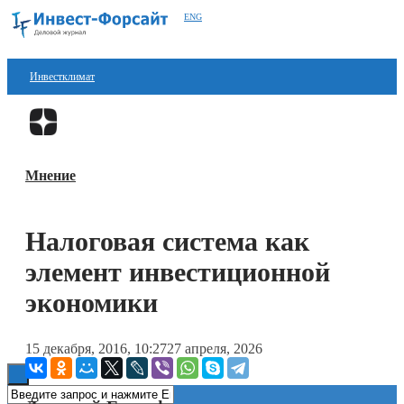
ENG
Инвестклимат
Финансы
Перейти в
Дзен
Инвестиции
Мнение
Блокчейн
Стартапы
Налоговая система как
Технологии
элемент инвестиционной
ESG
экономики
Книги
15 декабря, 2016, 10:27
27 апреля, 2026