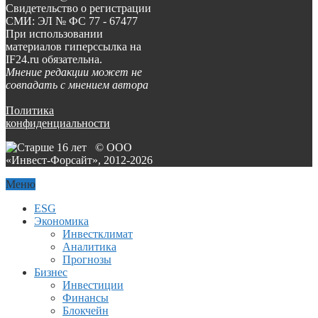
Свидетельство о регистрации
СМИ: ЭЛ № ФС 77 - 67477
При использовании
материалов гиперссылка на
IF24.ru обязательна.
Мнение редакции может не
совпадать с мнением автора
Политика
конфиденциальности
© ООО
«Инвест-Форсайт», 2012-
2026
Меню
ESG
Экономика
Инвестклимат
Аналитика
Прогнозы
Бизнес
Инвестиции
Финансы
Блокчейн