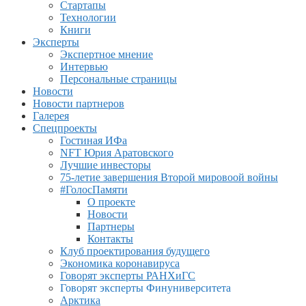
Стартапы
Технологии
Книги
Эксперты
Экспертное мнение
Интервью
Персональные страницы
Новости
Новости партнеров
Галерея
Спецпроекты
Гостиная ИФа
NFT Юрия Аратовского
Лучшие инвесторы
75-летие завершения Второй мировоой войны
#ГолосПамяти
О проекте
Новости
Партнеры
Контакты
Клуб проектирования будущего
Экономика коронавируса
Говорят эксперты РАНХиГС
Говорят эксперты Финуниверситета
Арктика