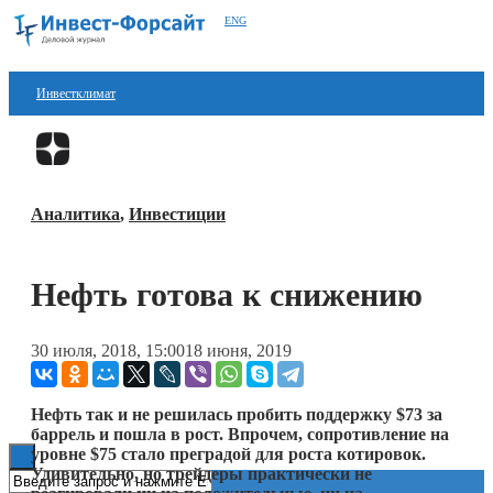
ENG
Инвестклимат
Финансы
Перейти в
Дзен
Инвестиции
Аналитика
,
Инвестиции
Блокчейн
Стартапы
Нефть готова к снижению
Технологии
30 июля, 2018, 15:00
18 июня, 2019
ESG
Книги
Нефть так и не решилась пробить поддержку $73 за
баррель и пошла в рост. Впрочем, сопротивление на
уровне $75 стало преградой для роста котировок.
Удивительно, но трейдеры практически не