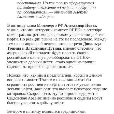
повстанцами. Но как только сформируется
нисходящее движение по нефти, к нему надо
присоединяться», — отмечает
Алексей
Антонов
из «Алора».
В пятницу глава Минэнерго РФ
Александр Новак
заявил, что министерский комитет ОПЕК+ в сентябре
может рассмотреть вопрос о новом увеличении добычи
нефти. Но реакции рынка на это не последовало. Между
тем на позапрошлой неделе, после встречи
Дональда
Трампа
и
Владимира Путина
, именно опасение, что
американский президент будет просить своего
российского коллегу пролоббировать в ОПЕК+
увеличение добычи нефти, стало одной из причин
падения котировок «черного золота».
Похоже, что, как мы и предполагали, Россия в данном
вопросе поможет Штатам в их желании хотя бы
ограничить рост цен на нефть и готова к увеличению
добычи нефти, даже если это вызовет некоторое падение
котировок. Скорее всего, эту позицию поддержит и
Саудовская Аравия: именно россияне и саудиты могут
быстро увеличить добычу нефти.
Вечером в пятницу появилась традиционная