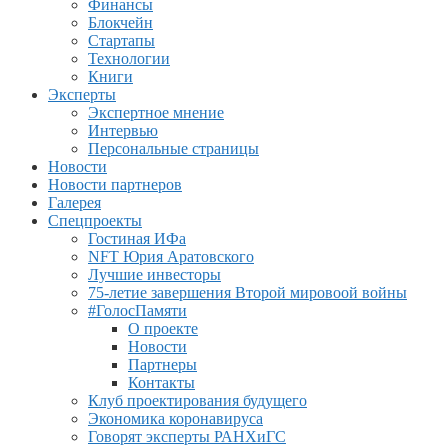
Финансы
Блокчейн
Стартапы
Технологии
Книги
Эксперты
Экспертное мнение
Интервью
Персональные страницы
Новости
Новости партнеров
Галерея
Спецпроекты
Гостиная ИФа
NFT Юрия Аратовского
Лучшие инвесторы
75-летие завершения Второй мировоой войны
#ГолосПамяти
О проекте
Новости
Партнеры
Контакты
Клуб проектирования будущего
Экономика коронавируса
Говорят эксперты РАНХиГС