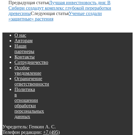
Предыдущая статья
Лучшая инвестновость дня: В
Сибири создадут комплекс глубокой переработки
древесины
Следующая статья
Ученые создали
«защитные» растения
О нас
Авторам
Наши
партнеры
Контакты
Сотрудничество
Особое
уведомление
Ограничение
ответственности
Политика
в
отношении
обработки
персональных
данных
Учредитель: Генкин А. С.
Телефон редакции:
+7 (495)