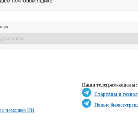
ашем почтовом ящике.
нных.
Перейти в
Перейти в
Д
Наши телеграм-каналы:
Стартапы и технол
Новые бизнес-трен
и с помощью ИИ