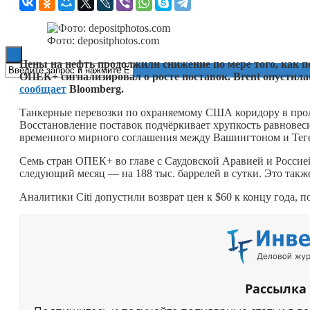
Книги
Фото: depositphotos.com
Цены на нефть продолжили снижение по мере того, как п
ОПЕК+ сигнализировал о росте поставок. Brent опустилас
сообщает
Bloomberg.
Танкерные перевозки по охраняемому США коридору в проли
Восстановление поставок подчёркивает хрупкость равновесия
временного мирного соглашения между Вашингтоном и Тег
Семь стран ОПЕК+ во главе с Саудовской Аравией и Россие
следующий месяц — на 188 тыс. баррелей в сутки. Это такж
Аналитики Citi допустили возврат цен к $60 к концу года, 
Рассылка