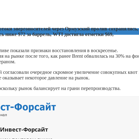
отоки энергоносителей через Ормузский пролив сохранялись,
ь ниже $72 за баррель, WTI достигла отметки $69,
ве показали признаки восстановления в воскресенье.
 на рынке после того, как ранее Brent обвалилась на 30% на фо
ераном.
й согласовали очередное скромное увеличение совокупных квот 
е оказывает некоторое давление на рынок.
поскольку рынок балансирует на грани перепроизводства.
 Инвест-Форсайт